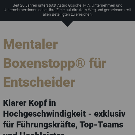
Seit 20 Jahren unterstützt Astrid Göschel M.A. Unternehmen und
Unternehmer*innen dabei, ihre Ziele auf direktem Weg und gemeinsam mit
allen Beteiligten zu erreichen.
Mentaler
Boxenstopp® für
Entscheider
Klarer Kopf in
Hochgeschwindigkeit - exklusiv
für Führungskräfte, Top-Teams