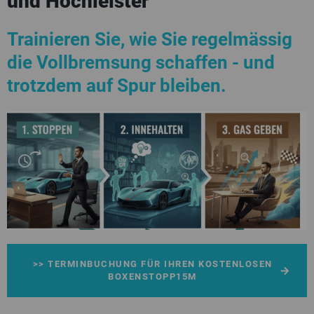
und Hochleister
Trainieren Sie, wie Sie regelmässig
die Vollbremsung schaffen - und
trotzdem auf Spur bleiben.
>> TERMINBUCHUNG FÜR IHREN KOSTENLOSEN
BOXENSTOPP15M