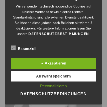
Die Abbuchung erfolgt durch Digistore 24.
Wir verwenden technisch notwendige Cookies auf
unserer Webseite sowie externe Dienste.
Bei Fragen melden Sie sich gerne direkt bei mir oder bei
Standardmäßig sind alle externen Dienste deaktiviert.
meinem Team unter
Sie können diese jedoch nach Belieben aktivieren &
TEAM@ASTRIDGOESCHEL.COM
deaktivieren. Für weitere Informationen lesen Sie
unsere
DATENSCHUTZBESTIMMUNGEN
.
Essenziell
✓ Akzeptieren
Auswahl speichern
Personalisieren
DATENSCHUTZBEDINGUNGEN