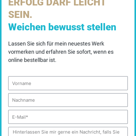
Mit neuer Klarheit
ERFOLG DARF LEICHT
Standardmäßig sind alle externen Dienste deaktiviert.
weitergehen
SEIN.
Sie können diese jedoch nach Belieben aktivieren &
deaktivieren. Für weitere Informationen lesen Sie
Nehmen Sie sich diesen Moment.
Weichen bewusst stellen
unsere
DATENSCHUTZBESTIMMUNGEN
.
Halten Sie kurz inne.
Und gehen Sie dann mit neuer Klarheit weiter.
Lassen Sie sich für mein neuestes Werk
Essenziell
vormerken und erfahren Sie sofort, wenn es
online bestellbar ist.
✓ Akzeptieren
Vorname
Auswahl speichern
Personalisieren
Nachname
DATENSCHUTZBEDINGUNGEN
Astrid Göschel ist strategische Denkpartnerin
für Entscheider mit dem Ziel Entscheidungen
E-
herbeizuführen, die längst fällig sind.
Mail
Nachricht