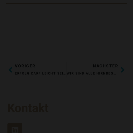
ZURÜCK
NÄ
VORIGER
NÄCHSTER
ERFOLG DARF LEICHT SEIN – ODER IST DAS DIE MEPHISTO-FALLE?
WIR SIND ALLE HIRNBEGABT
Kontakt
L
I