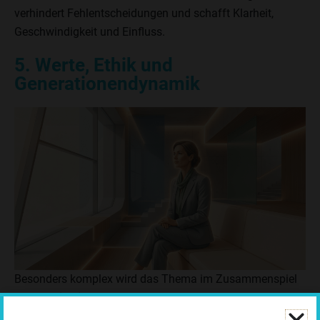
verhindert Fehlentscheidungen und schafft Klarheit,
Geschwindigkeit und Einfluss.
5. Werte, Ethik und
Generationendynamik
Besonders komplex wird das Thema im Zusammenspiel
unterschiedlicher Wertehaltungen
zwischen
Generationen. Junge Talente erleben CEOs, die locker