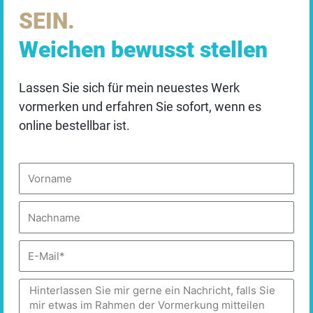
Standardmäßig sind alle externen Dienste deaktiviert.
Kosten und Nutzen
SEIN.
Sie können diese jedoch nach Belieben aktivieren &
deaktivieren. Für weitere Informationen lesen Sie
Weichen bewusst stellen
unsere
DATENSCHUTZBESTIMMUNGEN
.
Lassen Sie sich für mein neuestes Werk
Essenziell
vormerken und erfahren Sie sofort, wenn es
online bestellbar ist.
✓ Akzeptieren
Vorname
Auswahl speichern
Personalisieren
Unsicherheit in diesem Themenfeld kostet Unternehmen
Nachname
DATENSCHUTZBEDINGUNGEN
Energie und Geld – durch Fehlkommunikation, verzögerte
Entscheidungen oder verlorene Projekte. Wer diese
E-
Dynamiken reflektiert, kann:
Mail
Nachricht
schneller handlungsfähig sein
professionell Nähe gestalten