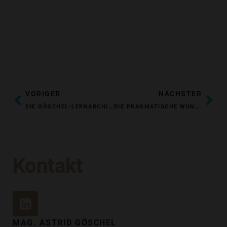
ZURÜCK
NÄ
VORIGER
NÄCHSTER
DIE GÖSCHEL-LERNARCHITEKTUR: EINE BILDUNGSREISE IM K￶ÖPFCHEN
DIE PRAGMATISCHE WUNDERFORMEL: WEICHEN AUF ERFOLG STELLEN!
Kontakt
L
I
N
MAG. ASTRID GÖSCHEL