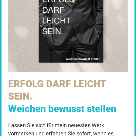
Datenschutzeinstellungen
Wir verwenden technisch notwendige Cookies auf
unserer Webseite sowie externe Dienste.
ERFOLG DARF LEICHT
Standardmäßig sind alle externen Dienste deaktiviert.
SEIN.
Sie können diese jedoch nach Belieben aktivieren &
deaktivieren. Für weitere Informationen lesen Sie
Weichen bewusst stellen
unsere
DATENSCHUTZBESTIMMUNGEN
.
Lassen Sie sich für mein neuestes Werk
Essenziell
vormerken und erfahren Sie sofort, wenn es