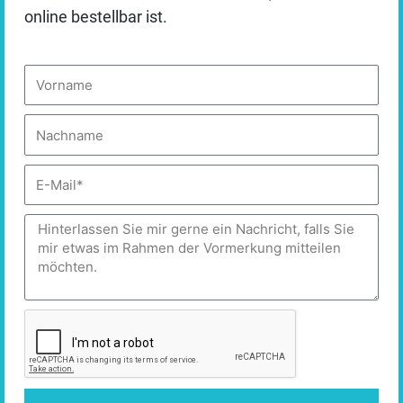
online bestellbar ist.
✓ Akzeptieren
Vorname
Auswahl speichern
Personalisieren
Nachname
DATENSCHUTZBEDINGUNGEN
E-
Mail
Buchempfehlung zum Thema „Angst wandeln“:
Nachricht
KAST, VERENA.
Vom Sinn der Angst: wie
Ängste sich festsetzen und wie sie sich
verwandeln lassen
. Verlag Herder GmbH, 2023.
Entscheiden heißt führen
In einer Welt voller Optionen ist Nichtstun auch eine