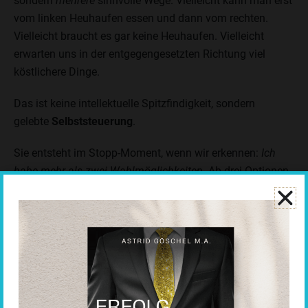
sondern
mehrere
sinnvolle Wege. Vielleicht kann man erst
vom linken Heuhaufen essen und dann vom rechten.
Vielleicht braucht es gar keine Heuhaufen. Vielleicht
erwarten uns in der entgegengesetzten Richtung viel
köstlichere Dinge.
Das ist keine intellektuelle Spitzfindigkeit, sondern
gelebte
Selbststeuerung
.
Sie entsteht im Stopp-Moment, wenn wir erkennen:
Ich
habe mehr als zwei Wahlmöglichkeiten.
Ab drei Optionen
wird es leichter. Diese Fülle entdecken wir jedoch nicht,
solange unser Körper im Überlebensmodus steckt.
Fühlen wir uns bedroht, fehlt die schöpferische Kreativität,
die gelassen-heitere Lösungen ermöglicht. Der Fuß auf
dem Gaspedal der Lebensfreude ist blockiert. Stattdessen
lähmen wir vor Schreck, erwägen Flucht – oder greifen an.