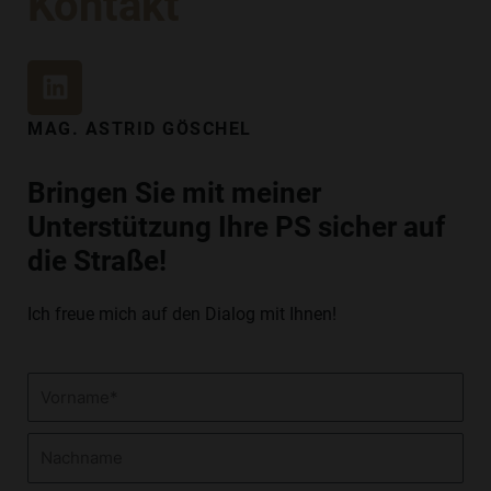
Kontakt
L
I
N
MAG. ASTRID GÖSCHEL
K
E
Bringen Sie mit meiner
D
Unterstützung Ihre PS sicher auf
I
N
die Straße!
Ich freue mich auf den Dialog mit Ihnen!
Vorname
Nachname