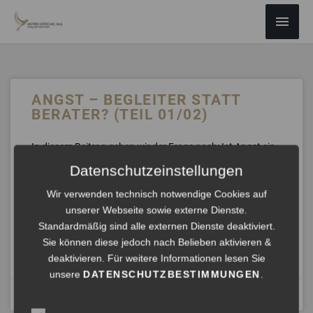
ZUM
Haup
INHALT
SPRINGEN
ANGST – BEGLEITER STATT
BERATER? (TEIL 01/02)
In diesem Beitrag gehen wir der Frage nach: Ist Angst ein
guter Berater? Du erfährst, warum dieser Satz zwar
Datenschutzeinstellungen
bekannt, aber nicht hilfreich ist – und wie du Angst im
Mentalen Boxenstopp neu betrachten kannst. Statt dich
Wir verwenden technisch notwendige Cookies auf
zu blockieren, wird sie so zu einer Begleiterin, die dir Mut
unserer Webseite sowie externe Dienste.
schenkt und dich ins Handeln bringt.
Standardmäßig sind alle externen Dienste deaktiviert.
Sie können diese jedoch nach Belieben aktivieren &
ANHÖREN »
deaktivieren. Für weitere Informationen lesen Sie
unsere
DATENSCHUTZBESTIMMUNGEN
.
August 27, 2025