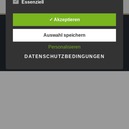
Essenziell
✓ Akzeptieren
IMPRESSUM
DATENSCHUTZ
AGB
Auswahl speichern
PRESSE
Personalisieren
Copyright © 2026
Astrid Göschel M.A. - Erfolg darf leicht
DATENSCHUTZBEDINGUNGEN
sein.
| Design by
ASKINGG