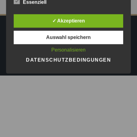
Essenziell
✓ Akzeptieren
IMPRESSUM
DATENSCHUTZ
AGB
Auswahl speichern
PRESSE
Personalisieren
Copyright © 2026
Astrid Göschel M.A. - Erfolg darf leicht
DATENSCHUTZBEDINGUNGEN
sein.
| Design by
ASKINGG