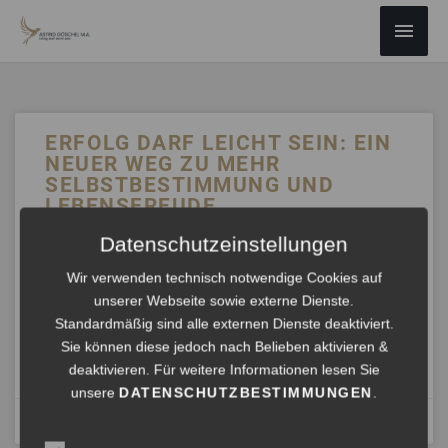
ZUM
Haup
INHALT
SPRINGEN
ERFOLG DARF LEICHT SEIN: EIN
NEUER WEG ZU MEHR
SELBSTBESTIMMUNG UND
LEBENSFREUDE
Datenschutzeinstellungen
Weg von einer permanenten Steigerungslogik, die uns
innerlich erschöpft – Hin zu einem neuen Weg, der
Wir verwenden technisch notwendige Cookies auf
gelingen könnte, wenn viele Menschen diesen Weg gehen
unserer Webseite sowie externe Dienste.
und bereiten.
Standardmäßig sind alle externen Dienste deaktiviert.
Sie können diese jedoch nach Belieben aktivieren &
ANHÖREN »
deaktivieren. Für weitere Informationen lesen Sie
unsere
DATENSCHUTZBESTIMMUNGEN
.
Mai 1, 2024