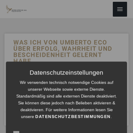
ZUM
Haup
INHALT
SPRINGEN
WAS ICH VON UMBERTO ECO
ÜBER ERFOLG, WAHRHEIT UND
BESCHEIDENHEIT GELERNT
HABE
Datenschutzeinstellungen
Zuhören. Sich wirklich sehen. Spüren. Dann handeln. Das
ist die Basis für Resonanz, Wandel und echten,
Wir verwenden technisch notwendige Cookies auf
nachhaltigen Erfolg.
unserer Webseite sowie externe Dienste.
Standardmäßig sind alle externen Dienste deaktiviert.
ANHÖREN »
Sie können diese jedoch nach Belieben aktivieren &
deaktivieren. Für weitere Informationen lesen Sie
unsere
DATENSCHUTZBESTIMMUNGEN
.
Mai 11, 2025