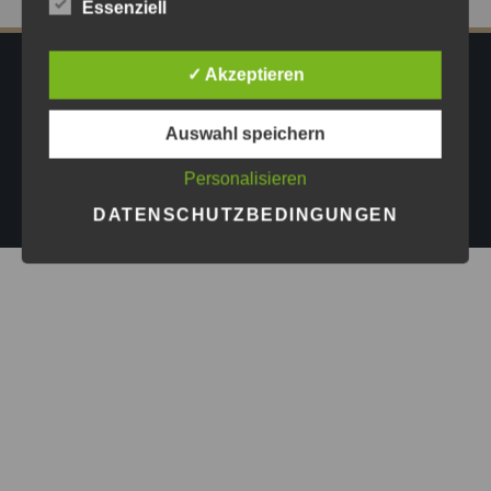
Essenziell
✓ Akzeptieren
IMPRESSUM
DATENSCHUTZ
AGB
PRESSE
Auswahl speichern
Copyright © 2026
Astrid Göschel M.A. - Erfolg darf leicht
Personalisieren
sein.
| Design by
ASKINGG
DATENSCHUTZBEDINGUNGEN