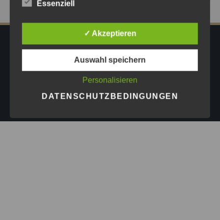
Essenziell
✓ Akzeptieren
IMPRESSUM
DATENSCHUTZ
AGB
Auswahl speichern
PRESSE
Personalisieren
Copyright © 2026
Astrid Göschel M.A. - Erfolg darf leicht
DATENSCHUTZBEDINGUNGEN
sein.
| Design by
ASKINGG