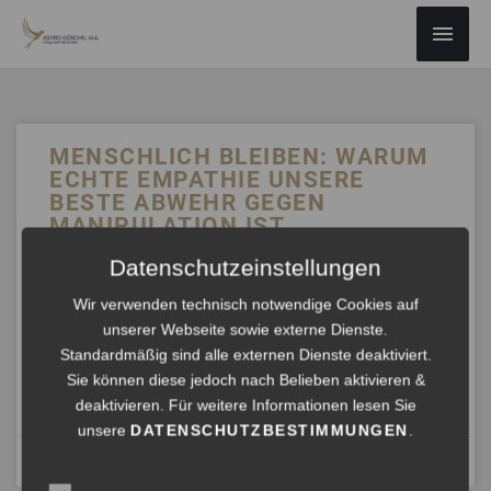
ZUM
Haup
INHALT
SPRINGEN
MENSCHLICH BLEIBEN: WARUM
ECHTE EMPATHIE UNSERE
BESTE ABWEHR GEGEN
MANIPULATION IST
Datenschutzeinstellungen
Bild: 24:44 | Empathische KI: Wenn Maschinen
menschlicher wirken als wir – scobel Achtung: Emotionale
Wir verwenden technisch notwendige Cookies auf
Resonanz ist das, was die Tech-Industrie aktuell versucht,
unserer Webseite sowie externe Dienste.
um uns
Standardmäßig sind alle externen Dienste deaktiviert.
Sie können diese jedoch nach Belieben aktivieren &
ANHÖREN »
deaktivieren. Für weitere Informationen lesen Sie
unsere
DATENSCHUTZBESTIMMUNGEN
.
Januar 31, 2026