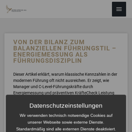
ZUM
Haup
INHALT
SPRINGEN
VON DER BILANZ ZUM
BALANZIELLEN FÜHRUNGSTIL –
ENERGIEMESSUNG ALS
FÜHRUNGSDISZIPLIN
Dieser Artikel erklärt, warum klassische Kennzahlen in der
modernen Führung oft nicht ausreichen. Er zeigt, wie
Manager und C-Level-Führungskräfte durch
Energiemessung und präventiven KräfteCheck Leistung
steigern, Stress reduzieren und High Performance
Datenschutzeinstellungen
nachhaltig sichern können. Wissenschaftlich fundiert und
praxisnah zugleich.
Wir verwenden technisch notwendige Cookies auf
unserer Webseite sowie externe Dienste.
ANHÖREN »
Standardmäßig sind alle externen Dienste deaktiviert.