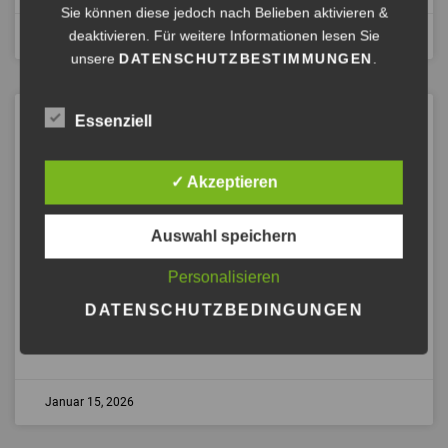
Sie können diese jedoch nach Belieben aktivieren &
deaktivieren. Für weitere Informationen lesen Sie
Januar 24, 2026
unsere
DATENSCHUTZBESTIMMUNGEN
.
DIE PRAGMATISCHE
Essenziell
WUNDERFORMEL: WEICHEN AUF
ERFOLG STELLEN!
✓ Akzeptieren
Bereit, die Weichen zu stellen?
Erfahren Sie die 4 Worte, die alles verändern. Lernen Sie
Auswahl speichern
den Loop kennen, der Orientierung schafft. Lassen Sie
sich unbewusste Bremsen zeigen und legen Sie diese ganz
Personalisieren
einfach um.
DATENSCHUTZBEDINGUNGEN
ANHÖREN »
Januar 15, 2026