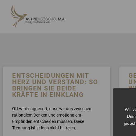
ZUM
INHALT
SPRINGEN
ENTSCHEIDUNGEN MIT
G
HERZ UND VERSTAND: SO
U
BRINGEN SIE BEIDE
WI
KRÄFTE IN EINKLANG
U
K
E
Oft wird suggeriert, dass wir uns zwischen
Wir v
N
rationalem Denken und emotionalem
Dien
Empfinden entscheiden müssen. Diese
jedoch
Trennung ist jedoch nicht hilfreich.
Es g
gesc