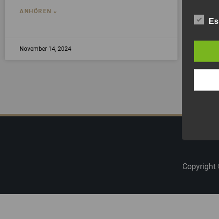
ANHÖREN »
Es
AN
November 14, 2024
Nov
Copyright