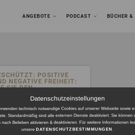
ANGEBOTE
PODCAST
BÜCHER &
ESCHÜTZT: POSITIVE
ND NEGATIVE FREIHEIT:
E SIE DEN
NTERSCHIED FÜR
Datenschutzeinstellungen
LARERE
NTSCHEIDUNGEN
erwenden technisch notwendige Cookies auf unserer Webseite sowie e
UTZEN
ste. Standardmäßig sind alle externen Dienste deaktiviert. Sie können 
 nach Belieben aktivieren & deaktivieren. Für weitere Informationen le
ibt keinen Textauszug, da dies ein
unsere
DATENSCHUTZBESTIMMUNGEN
.
hützter Beitrag ist.