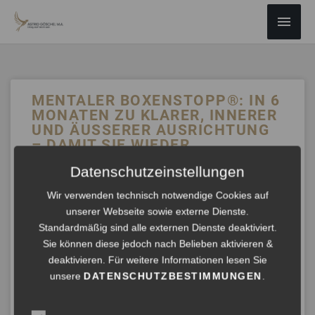
ZUM
Haup
INHALT
SPRINGEN
MENTALER BOXENSTOPP®: IN 6
MONATEN ZU KLARER, INNERER
UND ÄUSSERER AUSRICHTUNG
– DAMIT SIE WIEDER
HANDLUNGSFÄHIG WERDEN
Datenschutzeinstellungen
STATT IM HAMSTERRAD ZU
LAUFEN
Wir verwenden technisch notwendige Cookies auf
unserer Webseite sowie externe Dienste.
Seit 20 Jahren unterstützt Astrid Göschel M.A.
Standardmäßig sind alle externen Dienste deaktiviert.
Unternehmen und Unternehmer*innen dabei, ihre Ziele auf
Sie können diese jedoch nach Belieben aktivieren &
direktem Weg und gemeinsam mit allen Beteiligten zu
deaktivieren. Für weitere Informationen lesen Sie
erreichen. In 6
unsere
DATENSCHUTZBESTIMMUNGEN
.
ANHÖREN »