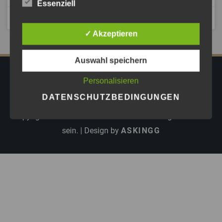
Essenziell
Februar 16, 2026
✓ Akzeptieren
Auswahl speichern
IMPRESSUM
DATENSCHUTZ
AGB
Personalisieren
PRESSE
DATENSCHUTZBEDINGUNGEN
Copyright © 2026
Astrid Göschel M.A. - Erfolg darf leicht
sein.
| Design by
ASKINGG