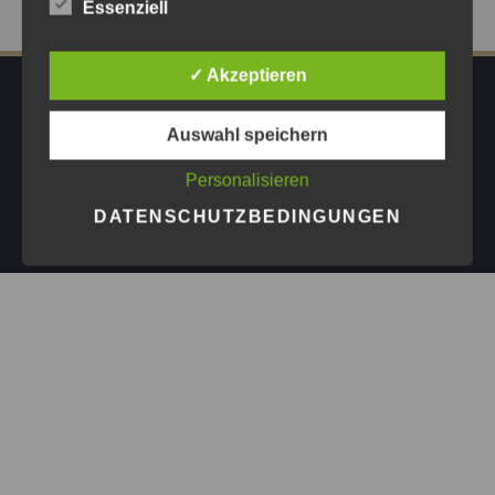
Essenziell
✓ Akzeptieren
IMPRESSUM
DATENSCHUTZ
AGB
Auswahl speichern
PRESSE
Personalisieren
Copyright © 2026
Astrid Göschel M.A. - Erfolg darf leicht
DATENSCHUTZBEDINGUNGEN
sein.
| Design by
ASKINGG