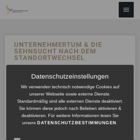
ZUM
Haup
INHALT
SPRINGEN
UNTERNEHMERTUM & DIE
SEHNSUCHT NACH DEM
STANDORTWECHSEL
Er unterstützt Menschen dabei, sich mutig und gut
Datenschutzeinstellungen
vorbereitet aufzumachen, um den Standort zu finden, an
dem sie wirklich leben und wirken wollen – ob am Meer, in
Wir verwenden technisch notwendige Cookies auf
den Bergen oder einfach dort, wo sie sich am freiesten
unserer Webseite sowie externe Dienste.
fühlen.
Standardmäßig sind alle externen Dienste deaktiviert.
Sie können diese jedoch nach Belieben aktivieren &
ANHÖREN »
deaktivieren. Für weitere Informationen lesen Sie
unsere
DATENSCHUTZBESTIMMUNGEN
.
Juni 6, 2025