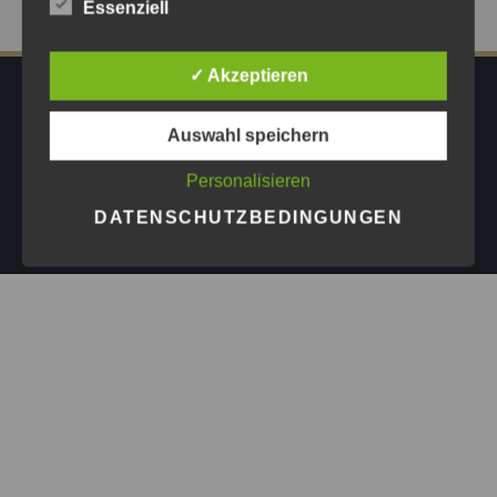
Essenziell
✓ Akzeptieren
IMPRESSUM
DATENSCHUTZ
AGB
Auswahl speichern
PRESSE
Personalisieren
Copyright © 2026
Astrid Göschel M.A. - Erfolg darf leicht
DATENSCHUTZBEDINGUNGEN
sein.
| Design by
ASKINGG