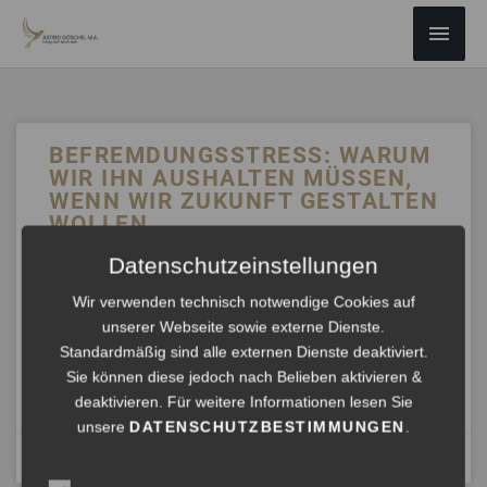
ZUM
Haup
INHALT
SPRINGEN
BEFREMDUNGSSTRESS: WARUM
WIR IHN AUSHALTEN MÜSSEN,
WENN WIR ZUKUNFT GESTALTEN
WOLLEN
Datenschutzeinstellungen
Unsere Gesellschaft steckt in einem Denk-Dilemma: Wir
haben auf der einen Seite die komplexen Denker –
Wir verwenden technisch notwendige Cookies auf
Geisteswissenschaftler, Philosophen, interdisziplinäre
unserer Webseite sowie externe Dienste.
Experten –, die darauf trainiert sind,
Standardmäßig sind alle externen Dienste deaktiviert.
Sie können diese jedoch nach Belieben aktivieren &
ANHÖREN »
deaktivieren. Für weitere Informationen lesen Sie
unsere
DATENSCHUTZBESTIMMUNGEN
.
März 16, 2025