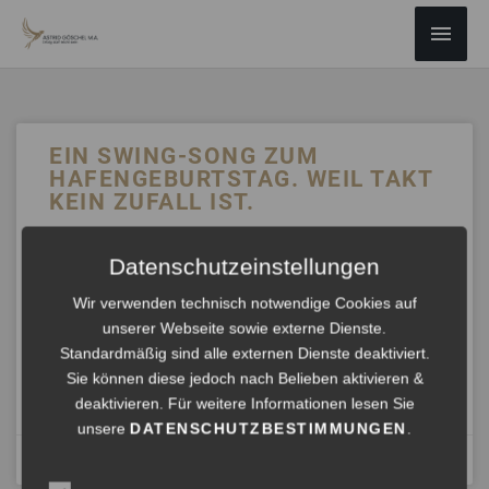
ZUM
Haup
INHALT
SPRINGEN
EIN SWING-SONG ZUM
HAFENGEBURTSTAG. WEIL TAKT
KEIN ZUFALL IST.
Heute ist Hafengeburtstag. Die Sonne ist da. Und zur Feier
Datenschutzeinstellungen
des Tages gibt es einen KI-generierten Swing-Song —
entstanden mit guter Laune und dem festen Willen, dass
Wir verwenden technisch notwendige Cookies auf
Takt und Freude kein Widerspruch zur schnellen
unserer Webseite sowie externe Dienste.
Zielerreichung sind.
Standardmäßig sind alle externen Dienste deaktiviert.
Sie können diese jedoch nach Belieben aktivieren &
ANHÖREN »
deaktivieren. Für weitere Informationen lesen Sie
unsere
DATENSCHUTZBESTIMMUNGEN
.
Mai 9, 2026