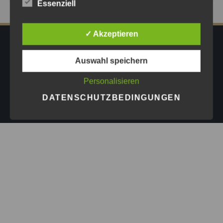
Essenziell
✓ Akzeptieren
IMPRESSUM
DATENSCHUTZ
AGB
Auswahl speichern
PRESSE
Personalisieren
Copyright © 2026
Astrid Göschel M.A. - Erfolg darf leicht
DATENSCHUTZBEDINGUNGEN
sein.
| Design by
ASKINGG