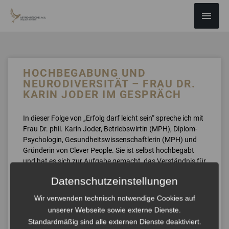
ZUM
Haup
INHALT
SPRINGEN
HOCHBEGABUNG UND
NEURODIVERSITÄT – FRAU DR.
KARIN JODER IM GESPRÄCH
In dieser Folge von „Erfolg darf leicht sein“ spreche ich mit
Frau Dr. phil. Karin Joder, Betriebswirtin (MPH), Diplom-
Psychologin, Gesundheitswissenschaftlerin (MPH) und
Gründerin von Clever People. Sie ist selbst hochbegabt
und hat es sich zur Aufgabe gemacht, das Verständnis für
Hochbegabung und Neurodiversität in unserer
Datenschutzeinstellungen
Gesellschaft und in Unternehmen zu fördern.
Wir beleuchten, warum hochbegabte und neurodiverse
Wir verwenden technisch notwendige Cookies auf
Menschen oft als „Aliens“ wahrgenommen werden,
unserer Webseite sowie externe Dienste.
welche besonderen Stärken sie mitbringen – und weshalb
Standardmäßig sind alle externen Dienste deaktiviert.
Unternehmen ihre Potenziale zu selten erkennen. Dabei