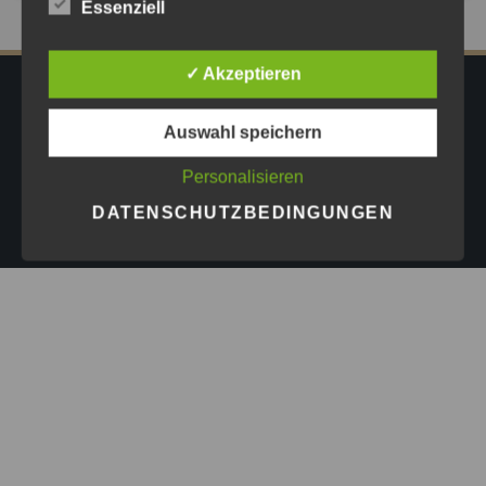
Essenziell
✓ Akzeptieren
IMPRESSUM
DATENSCHUTZ
AGB
Auswahl speichern
PRESSE
Personalisieren
Copyright © 2026
Astrid Göschel M.A. - Erfolg darf leicht
DATENSCHUTZBEDINGUNGEN
sein.
| Design by
ASKINGG