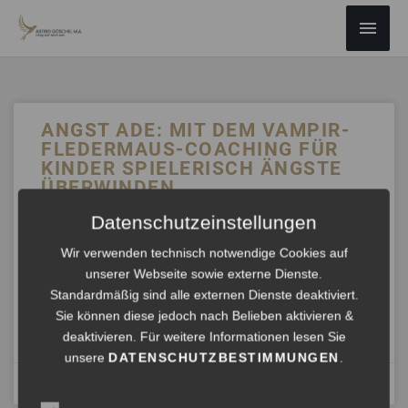
ZUM
Haup
INHALT
SPRINGEN
ANGST ADE: MIT DEM VAMPIR-
FLEDERMAUS-COACHING FÜR
KINDER SPIELERISCH ÄNGSTE
ÜBERWINDEN
Datenschutzeinstellungen
Kinder sind voller Fantasie und Kreativität, aber
manchmal können Ängste und Sorgen ihren Spaß trüben.
Wir verwenden technisch notwendige Cookies auf
Doch was, wenn es einen Weg gäbe, diese Ängste
unserer Webseite sowie externe Dienste.
spielerisch zu überwinden?
Standardmäßig sind alle externen Dienste deaktiviert.
Sie können diese jedoch nach Belieben aktivieren &
ANHÖREN »
deaktivieren. Für weitere Informationen lesen Sie
unsere
DATENSCHUTZBESTIMMUNGEN
.
Mai 4, 2024