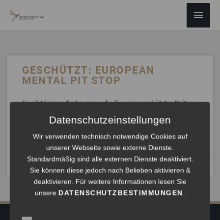
ZUM
Haup
INHALT
SPRINGEN
GESCHÜTZT: EUROPEAN
MENTAL PIT STOP
Es gibt keinen Textauszug, da dies ein geschützter Beitrag
ist.
Datenschutzeinstellungen
Wir verwenden technisch notwendige Cookies auf
ANHÖREN »
unserer Webseite sowie externe Dienste.
Standardmäßig sind alle externen Dienste deaktiviert.
September 29, 2025
Sie können diese jedoch nach Belieben aktivieren &
deaktivieren. Für weitere Informationen lesen Sie
unsere
DATENSCHUTZBESTIMMUNGEN
.