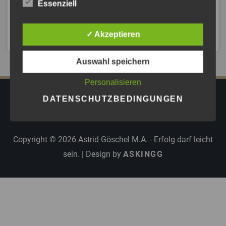
Essenziell
ANHÖREN »
✓ Akzeptieren
Oktober 1, 2025
Auswahl speichern
Personalisieren
DATENSCHUTZBEDINGUNGEN
IMPRESSUM
DATENSCHUTZ
AGB
PRESSE
Copyright © 2026
Astrid Göschel M.A. - Erfolg darf leicht
sein.
| Design by
ASKINGG