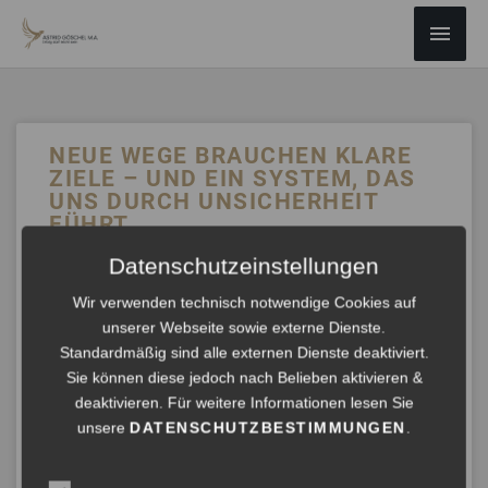
ZUM
Haup
INHALT
SPRINGEN
NEUE WEGE BRAUCHEN KLARE
ZIELE – UND EIN SYSTEM, DAS
UNS DURCH UNSICHERHEIT
FÜHRT
Datenschutzeinstellungen
Der Oktober ist ein Monat des Aufbruchs. Doch viele
starten ohne klares Ziel – und verlieren Energie und
Wir verwenden technisch notwendige Cookies auf
Orientierung.
unserer Webseite sowie externe Dienste.
In meinem neuen Artikel zeige ich, warum Klarheit &
Standardmäßig sind alle externen Dienste deaktiviert.
Vorbereitung entscheidend sind, wenn wir Transformation
Sie können diese jedoch nach Belieben aktivieren &
wollen.
deaktivieren. Für weitere Informationen lesen Sie
Mit dem Hirnfreundchen® erhältst Du einen ersten
unsere
DATENSCHUTZBESTIMMUNGEN
.
Vorgeschmack auf mein Buch „Erfolg darf leicht sein“ –
und ein System, das Dich sicher ans Ziel bringt.