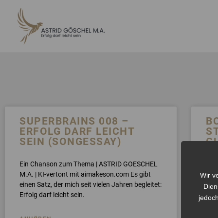
ZUM
INHALT
SPRINGEN
SUPERBRAINS 008 –
B
ERFOLG DARF LEICHT
S
SEIN (SONGESSAY)
G
DI
B
Ein Chanson zum Thema | ASTRID GOESCHEL
M.A. | KI-vertont mit aimakeson.com Es gibt
Wir v
einen Satz, der mich seit vielen Jahren begleitet:
Ein
Dien
Erfolg darf leicht sein.
GOE
jedoch
aim
über