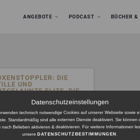
ANGEBOTE
PODCAST
BÜCHER &
OXENSTOPPLER: DIE
TILLE UND
UTGELAUNTE ELITE, DIE
E WELT WIEDER INS LOT
Datenschutzeinstellungen
RINGT (SONGESSAY)
erwenden technisch notwendige Cookies auf unserer Webseite sowie e
 Chanson, eine Haltung, ein Hebel. | ASTRID
ste. Standardmäßig sind alle externen Dienste deaktiviert. Sie können 
SCHEL M.A. | KI-vertont mit
 nach Belieben aktivieren & deaktivieren. Für weitere Informationen le
akeson.com Es gibt eine Sorte Mensch,
unsere
DATENSCHUTZBESTIMMUNGEN
.
 die niemand spricht – weil sie