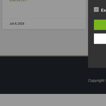
ANHÖREN »
Es
AN
Juli 8, 2026
Juli
Copyright