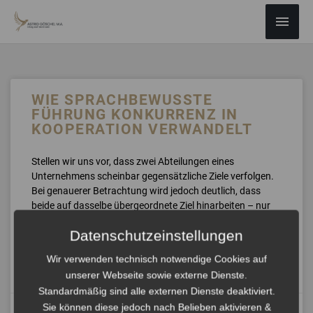
ZUM
Haup
INHALT
SPRINGEN
WIE SPRACHBEWUSSTE
FÜHRUNG KONKURRENZ IN
KOOPERATION VERWANDELT
Stellen wir uns vor, dass zwei Abteilungen eines
Unternehmens scheinbar gegensätzliche Ziele verfolgen.
Bei genauerer Betrachtung wird jedoch deutlich, dass
beide auf dasselbe übergeordnete Ziel hinarbeiten – nur
mit unterschiedlichen Herangehensweisen. Hier setzt
Datenschutzeinstellungen
sprachbewusste Führung an
Wir verwenden technisch notwendige Cookies auf
ANHÖREN »
unserer Webseite sowie externe Dienste.
Standardmäßig sind alle externen Dienste deaktiviert.
Sie können diese jedoch nach Belieben aktivieren &
August 12, 2024