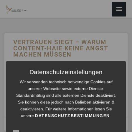
ZUM
Haup
INHALT
SPRINGEN
VERTRAUEN SIEGT – WARUM
CONTENT-HAIE KEINE ANGST
MACHEN MÜSSEN
Viele fürchten, dass ihre Inhalte kopiert werden. Doch wer
Datenschutzeinstellungen
nur „Was“-Informationen aufsaugt wie ein Hai, wird nie
Exzellenz erreichen. Entscheidend ist das „Wie“ – und wie
Wir verwenden technisch notwendige Cookies auf
wir mit Klarheit und mentalen Boxenstopps Sicherheit
unserer Webseite sowie externe Dienste.
gewinnen.
Standardmäßig sind alle externen Dienste deaktiviert.
Sie können diese jedoch nach Belieben aktivieren &
ANHÖREN »
deaktivieren. Für weitere Informationen lesen Sie
unsere
DATENSCHUTZBESTIMMUNGEN
.
August 18, 2025