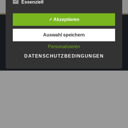
Essenziell
✓ Akzeptieren
IMPRESSUM
DATENSCHUTZ
AGB
Auswahl speichern
PRESSE
Personalisieren
Copyright © 2026
Astrid Göschel M.A. - Erfolg darf leicht
DATENSCHUTZBEDINGUNGEN
sein.
| Design by
ASKINGG