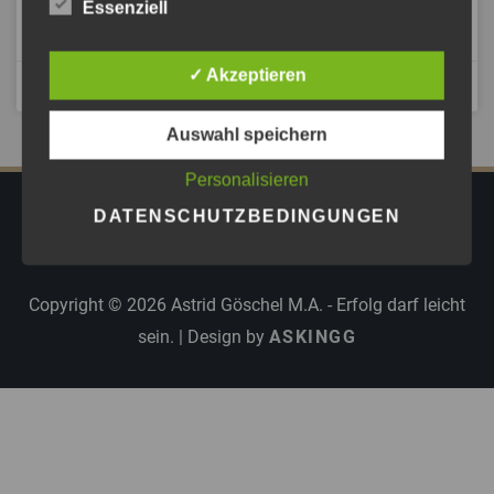
Essenziell
ANHÖREN »
✓ Akzeptieren
Dezember 26, 2023
Auswahl speichern
Personalisieren
DATENSCHUTZBEDINGUNGEN
IMPRESSUM
DATENSCHUTZ
AGB
PRESSE
Copyright © 2026
Astrid Göschel M.A. - Erfolg darf leicht
sein.
| Design by
ASKINGG