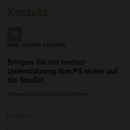
Kontakt
L
I
N
MAG. ASTRID GÖSCHEL
K
E
Bringen Sie mit meiner
D
Unterstützung Ihre PS sicher auf
I
N
die Straße!
Ich freue mich auf den Dialog mit Ihnen!
Vorname
Nachname