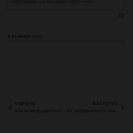
0
KOMMENTARE
ZURÜCK
NÄ
VORIGER
NÄCHSTER
MENTALER BOXENSTOPP® FÜR ENTSCHEIDER: NATÜRLICH ERFOLGREICH
DIE UNTERSCHÄTZTE FÜHRUNGSRESSOURCE: STILLE