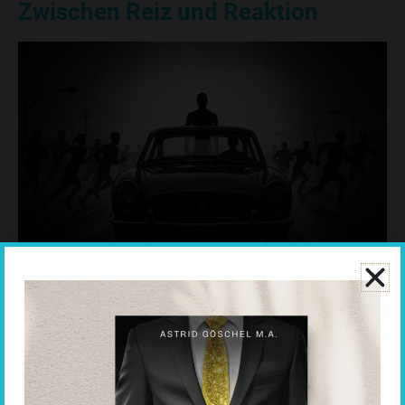
Zwischen Reiz und Reaktion
Die Bridge des Songs
greift einen Gedanken auf, der auf
Viktor Frankl
zurückgeht und der für mich seit Jahren der
Ankerpunkt meiner Arbeit ist: