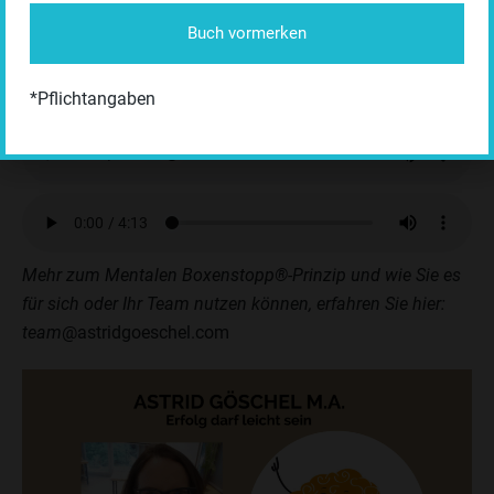
Erinnerung daran, dass echte Stärke heute nicht darin
liegt, am lautesten oder schnellsten zu sein, sondern
Buch vormerken
darin, den eigenen Moment der Freiheit täglich neu zu
üben.
*Pflichtangaben
Mehr zum Mentalen Boxenstopp®-Prinzip und wie Sie es
für sich oder Ihr Team nutzen können, erfahren Sie hier:
team
@astridgoeschel.com