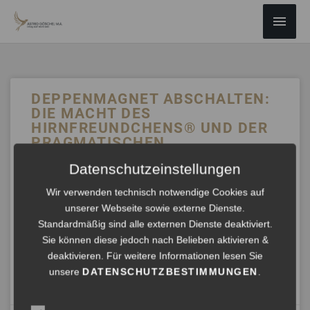
ZUM
Haup
INHALT
SPRINGEN
DEPPENMAGNET ABSCHALTEN:
DIE MACHT DES
HIRNFREUNDCHENS® UND DER
PRAGMATISCHEN
WUNDERFORMEL
Datenschutzeinstellungen
Stell dir die „Pragmatische Wunderformel“ wie einen
Wir verwenden technisch notwendige Cookies auf
Schalter vor, der den Deppenmagneten ausschaltet. Diese
unserer Webseite sowie externe Dienste.
Formel gibt dir die Werkzeuge, um in Selbststeuerung zu
Standardmäßig sind alle externen Dienste deaktiviert.
bleiben, deine eigenen Prioritäten zu setzen und dich nicht
Sie können diese jedoch nach Belieben aktivieren &
länger von äußeren Manipulationen leiten zu lassen.
deaktivieren. Für weitere Informationen lesen Sie
unsere
DATENSCHUTZBESTIMMUNGEN
.
ANHÖREN »