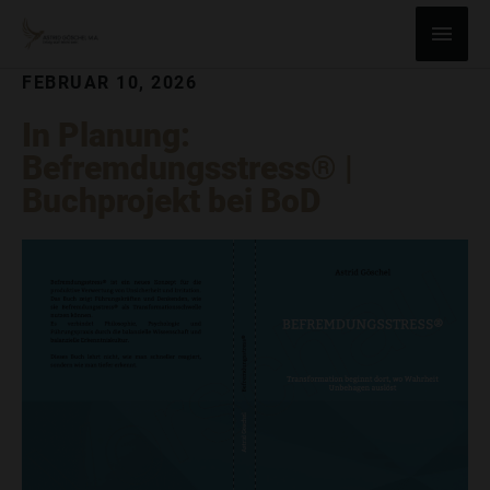
ZUM
Haup
INHALT
SPRINGEN
FEBRUAR 10, 2026
In Planung:
Befremdungsstress® |
Buchprojekt bei BoD