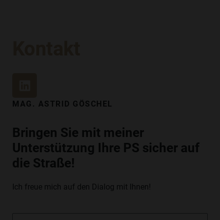
Kontakt
L
I
N
MAG. ASTRID GÖSCHEL
K
E
Bringen Sie mit meiner
D
Unterstützung Ihre PS sicher auf
I
N
die Straße!
Ich freue mich auf den Dialog mit Ihnen!
Vorname