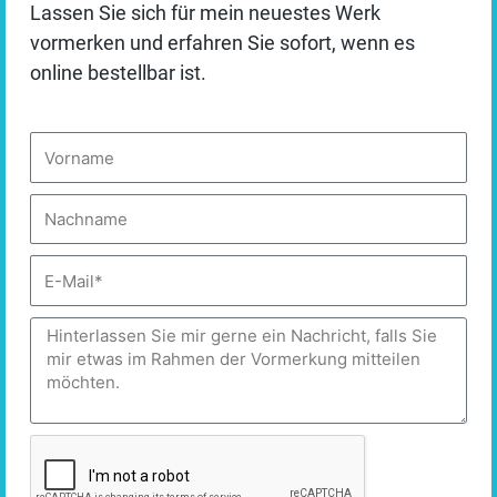
>>
SignierBAR
: Wer ein signiertes Buch haben möchte,
Lassen Sie sich für mein neuestes Werk
Essenziell
abonniere die BoxenstoppNEWs. Über Blogartikel und den
vormerken und erfahren Sie sofort, wenn es
monatlichen Newsletter erfahren Sie, wann ich auf
online bestellbar ist.
✓ Akzeptieren
Buchmessen oder in Cafés in Hamburg das Buch
bespreche / vorstelle. Bei dieser Veranstaltung können Sie
Vorname
Auswahl speichern
das Buch signieren lassen.
Personalisieren
Nachname
DATENSCHUTZBEDINGUNGEN
E-
Mail
Nachricht
0
Beitragsbewertung