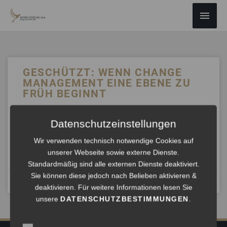
ZUM
Haup
INHALT
SPRINGEN
GESCHÜTZT: WENN CHANGE
MANAGEMENT EINE EBENE ZU
FRÜH BEGINNT
Es gibt keinen Textauszug, da dies ein geschützter Beitrag
Datenschutzeinstellungen
ist.
Wir verwenden technisch notwendige Cookies auf
unserer Webseite sowie externe Dienste.
ANHÖREN »
Standardmäßig sind alle externen Dienste deaktiviert.
Sie können diese jedoch nach Belieben aktivieren &
Juni 5, 2026
deaktivieren. Für weitere Informationen lesen Sie
unsere
DATENSCHUTZBESTIMMUNGEN
.