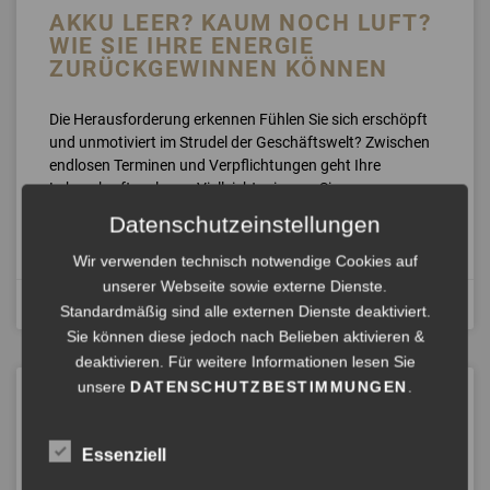
AKKU LEER? KAUM NOCH LUFT?
WIE SIE IHRE ENERGIE
ZURÜCKGEWINNEN KÖNNEN
Die Herausforderung erkennen Fühlen Sie sich erschöpft
und unmotiviert im Strudel der Geschäftswelt? Zwischen
endlosen Terminen und Verpflichtungen geht Ihre
Lebenskraft verloren. Vielleicht erinnern Sie
Datenschutzeinstellungen
ANHÖREN »
Wir verwenden technisch notwendige Cookies auf
unserer Webseite sowie externe Dienste.
Juni 1, 2024
Standardmäßig sind alle externen Dienste deaktiviert.
Sie können diese jedoch nach Belieben aktivieren &
deaktivieren. Für weitere Informationen lesen Sie
unsere
DATENSCHUTZBESTIMMUNGEN
.
ENERGIE-VAMPIRE IM
BUSINESS? WAS TUN?
Essenziell
Situationen, in denen wir bis ins Mark getroffen werden,