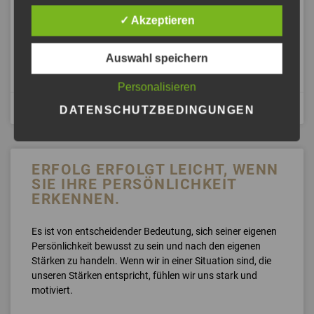
sind keine Seltenheit. Ein unangemessenes Verhalten, das
unsere Grenzen überschreitet, kann uns emotional stark
✓ Akzeptieren
belasten.
Auswahl speichern
ANHÖREN »
Personalisieren
Mai 10, 2024
DATENSCHUTZBEDINGUNGEN
ERFOLG ERFOLGT LEICHT, WENN
SIE IHRE PERSÖNLICHKEIT
ERKENNEN.
Es ist von entscheidender Bedeutung, sich seiner eigenen
Persönlichkeit bewusst zu sein und nach den eigenen
Stärken zu handeln. Wenn wir in einer Situation sind, die
unseren Stärken entspricht, fühlen wir uns stark und
motiviert.