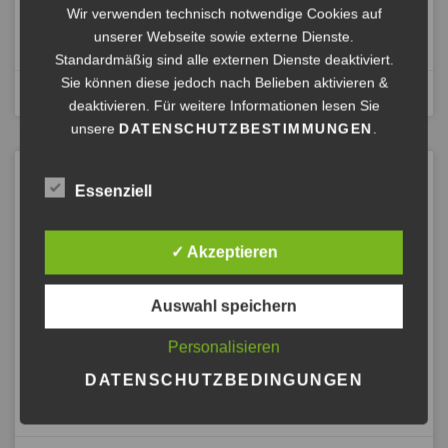
Wir verwenden technisch notwendige Cookies auf
unserer Webseite sowie externe Dienste.
ANHÖREN »
Standardmäßig sind alle externen Dienste deaktiviert.
Sie können diese jedoch nach Belieben aktivieren &
Mai 15, 2025
deaktivieren. Für weitere Informationen lesen Sie
unsere
DATENSCHUTZBESTIMMUNGEN
.
BEFREMDUNGSSTRESS –
Essenziell
WARUM UNTERNEHMEN
MENSCHEN VERLIEREN,
OBWOHL SIE SIE HALTEN
✓ Akzeptieren
WOLLEN.
Auswahl speichern
Ich erinnere mich noch genau… „Ich erinnere mich an einen
Moment in meiner NLP-Ausbildung. Ein Teilnehmer –
Personalisieren
kompetent, ruhig, analytisch – doch ich spürte sofort:
DATENSCHUTZBEDINGUNGEN
ANHÖREN »