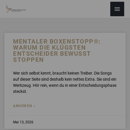
ZUM
Haup
INHALT
SPRINGEN
Seite
SEITE
SEITE
SEITE
SEITE
MENTALER BOXENSTOPP®:
WARUM DIE KLÜGSTEN
ENTSCHEIDER BEWUSST
STOPPEN
Wer sich selbst kennt, braucht keinen Treiber. Die Songs
auf dieser Seite sind deshalb kein nettes Extra. Sie sind ein
Werkzeug. Hör rein, wenn du in einer Entscheidungsphase
steckst.
ANHÖREN »
Mai 13, 2026