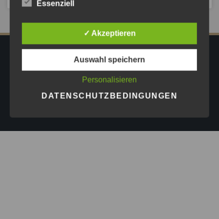
Essenziell
✓ Akzeptieren
IMPRESSUM
DATENSCHUTZ
AGB
Auswahl speichern
PRESSE
Personalisieren
Copyright © 2026
Astrid Göschel M.A. - Erfolg darf leicht
DATENSCHUTZBEDINGUNGEN
sein.
| Design by
ASKINGG