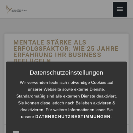
ZUM
Haup
INHALT
SPRINGEN
MENTALE STÄRKE ALS
ERFOLGSFAKTOR: WIE 25 JAHRE
ERFAHRUNG IHR BUSINESS
BEFLÜGELN
Datenschutzeinstellungen
Früher stand ich im Rampenlicht, heute unterstütze ich
Führungskräfte im Hintergrund, damit sie ihre eigene
Wir verwenden technisch notwendige Cookies auf
Bühne souverän meistern können. Dabei geht es nicht nur
unserer Webseite sowie externe Dienste.
um schnelle Problemlösungen, sondern um den Aufbau
Standardmäßig sind alle externen Dienste deaktiviert.
nachhaltiger mentaler Resilienz.
Sie können diese jedoch nach Belieben aktivieren &
deaktivieren. Für weitere Informationen lesen Sie
ANHÖREN »
unsere
DATENSCHUTZBESTIMMUNGEN
.
Oktober 10, 2024