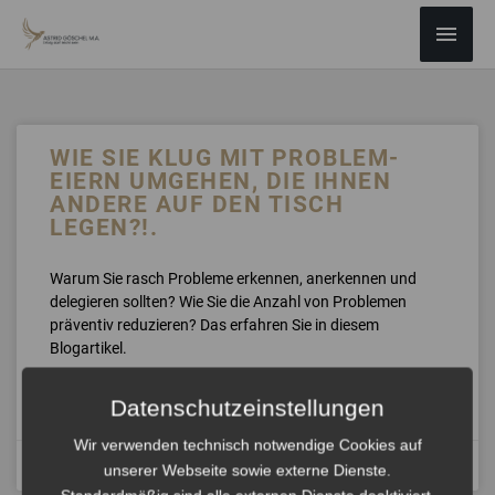
ZUM
Haup
INHALT
SPRINGEN
WIE SIE KLUG MIT PROBLEM-
EIERN UMGEHEN, DIE IHNEN
ANDERE AUF DEN TISCH
LEGEN?!.
Warum Sie rasch Probleme erkennen, anerkennen und
delegieren sollten? Wie Sie die Anzahl von Problemen
präventiv reduzieren? Das erfahren Sie in diesem
Blogartikel.
Datenschutzeinstellungen
ANHÖREN »
Wir verwenden technisch notwendige Cookies auf
März 10, 2024
unserer Webseite sowie externe Dienste.