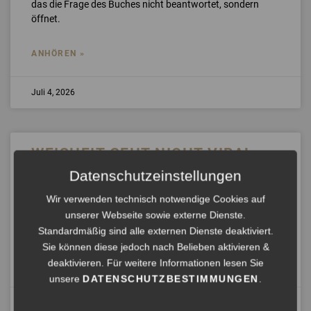
das die Frage des Buches nicht beantwortet, sondern
öffnet.
ANHÖREN »
Juli 4, 2026
WEISHEIT GEHT NICHT VIRAL
(SONGESSAY)
Datenschutzeinstellungen
Wir verwenden technisch notwendige Cookies auf
Weisheit geht nicht viral Ein Hund tanzt in einem Video.
Vier Millionen Klicks. Morgen ist er vergessen. Ein alter
unserer Webseite sowie externe Dienste.
Mann sitzt auf einer Parkbank und
Standardmäßig sind alle externen Dienste deaktiviert.
Sie können diese jedoch nach Belieben aktivieren &
deaktivieren. Für weitere Informationen lesen Sie
ANHÖREN »
unsere
DATENSCHUTZBESTIMMUNGEN
.
Juli 2, 2026