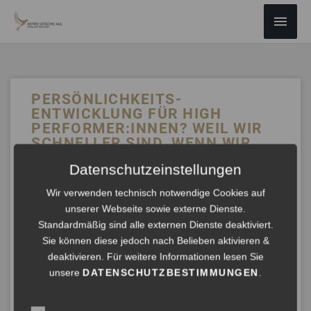
ZUM
Haup
INHALT
SPRINGEN
PERSÖNLICHKEITS-
ENTWICKLUNG FÜR HIGH
PERFORMER:INNEN? WEIL WIR
SCHNELLER SIND, WENN WIR
WISSEN, WARUM WIR WIE
Datenschutzeinstellungen
GENAU WAS TUN UND AUCH
LASSEN.
Wir verwenden technisch notwendige Cookies auf
unserer Webseite sowie externe Dienste.
„Wie Sie Ihre Leistungsfähigkeit als Highperformer:in
Standardmäßig sind alle externen Dienste deaktiviert.
durch gezielte Potentialentfaltung steigern. Intrinsische
Sie können diese jedoch nach Belieben aktivieren &
Motivation als Motor entdecken – Freude am Gas geben
deaktivieren. Für weitere Informationen lesen Sie
geht leicht für den, der weiß was er warum, wie genau
unsere
DATENSCHUTZBESTIMMUNGEN
.
gerne tut.