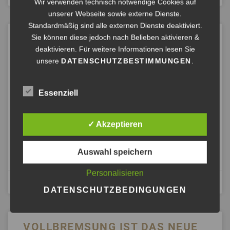
Wir verwenden technisch notwendige Cookies auf
unserer Webseite sowie externe Dienste.
Standardmäßig sind alle externen Dienste deaktiviert.
EIN CHANSON FÜR ALLE, DIE
Sie können diese jedoch nach Belieben aktivieren &
GERADE NOCH RENNEN
deaktivieren. Für weitere Informationen lesen Sie
unsere
DATENSCHUTZBESTIMMUNGEN
.
Der Song erzählt genau das, was viele von euch gerade
fühlen: das Rennen ohne Ziel, den Moment, in dem einen
Essenziell
der Schock aus der Bahn wirft – und den Weg zurück in
die Handlungsfähigkeit. Mit dem mündigen
Umsetzungsvierschritt als Herzstück und einem Verweis
✓ Akzeptieren
auf Astrid Göschels „Hirnbegabt“.
Auswahl speichern
ANHÖREN »
Personalisieren
Juli 2, 2026
DATENSCHUTZBEDINGUNGEN
VOLLBREMSUNG IST DAS NEUE