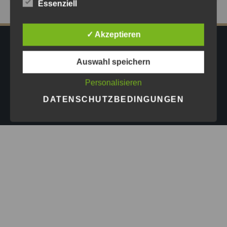
Essenziell
✓ Akzeptieren
IMPRESSUM
DATENSCHUTZ
AGB
Auswahl speichern
PRESSE
Personalisieren
Copyright © 2026
Astrid Göschel M.A. - Erfolg darf leicht
DATENSCHUTZBEDINGUNGEN
sein.
| Design by
ASKINGG