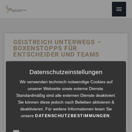
ZUM
Haup
INHALT
SPRINGEN
GEISTREICH UNTERWEGS –
BOXENSTOPPS FÜR
ENTSCHEIDER UND TEAMS
Wie bleiben Teams unter Druck kreativ – und kommen
Datenschutzeinstellungen
trotzdem in die Umsetzung? Mit meiner LernArchitektur
biete ich kurze Boxenstopps für Entscheider und Teams.
Wir verwenden technisch notwendige Cookies auf
Pragmatisch, schnell und garantiert umsetzungsorientiert
unserer Webseite sowie externe Dienste.
– vor Ort oder online in 2,5 Stunden.
Standardmäßig sind alle externen Dienste deaktiviert.
Sie können diese jedoch nach Belieben aktivieren &
ANHÖREN »
deaktivieren. Für weitere Informationen lesen Sie
unsere
DATENSCHUTZBESTIMMUNGEN
.
August 29, 2025