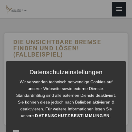
ZUM
Haup
INHALT
SPRINGEN
DIE UNSICHTBARE BREMSE
FINDEN UND LÖSEN!
(FALLBEISPIEL)
In der anspruchsvollen Welt der Spitzengastronomie
Datenschutzeinstellungen
stehen nicht nur Köche und HotelmanagerInnen vor
großen Herausforderungen, sondern auch das
Wir verwenden technisch notwendige Cookies auf
Servicepersonal.
unserer Webseite sowie externe Dienste.
Standardmäßig sind alle externen Dienste deaktiviert.
ANHÖREN »
Sie können diese jedoch nach Belieben aktivieren &
deaktivieren. Für weitere Informationen lesen Sie
unsere
DATENSCHUTZBESTIMMUNGEN
.
April 22, 2024