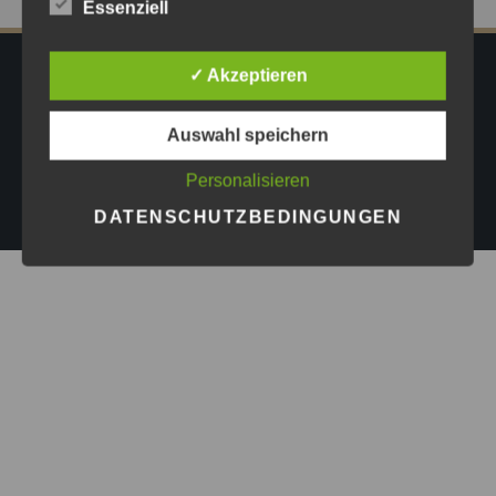
Essenziell
✓ Akzeptieren
IMPRESSUM
DATENSCHUTZ
AGB
PRESSE
Auswahl speichern
Copyright © 2026
Astrid Göschel M.A. - Erfolg darf leicht
Personalisieren
sein.
| Design by
ASKINGG
DATENSCHUTZBEDINGUNGEN