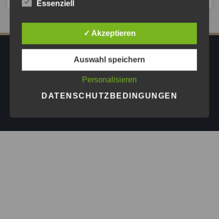
Essenziell
✓ Akzeptieren
IMPRESSUM
DATENSCHUTZ
AGB
Auswahl speichern
PRESSE
Personalisieren
Copyright © 2026
Astrid Göschel M.A. - Erfolg darf leicht
DATENSCHUTZBEDINGUNGEN
sein.
| Design by
ASKINGG