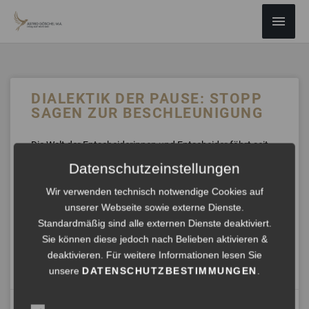
ZUM
Haup
INHALT
SPRINGEN
DIALEKTIK DER PAUSE: STOPP
SAGEN ZUR BESCHLEUNIGUNG
Die Welt der Entscheiderinnen und Entscheider fährt seit
Jahren im Hochgeschwindigkeitsmodus: Digitalisierung,
Datenschutzeinstellungen
Kostendruck, Transformationsprogramme – alles soll
gleichzeitig schneller, schlanker und innovativer werden.
Wir verwenden technisch notwendige Cookies auf
Viele Führungskräfte spüren, dass die Beschleunigung
unserer Webseite sowie externe Dienste.
kippt: Aus Tempo wird Tempostress, aus Agilität wird
Standardmäßig sind alle externen Dienste deaktiviert.
Erschöpfung.​
Sie können diese jedoch nach Belieben aktivieren &
deaktivieren. Für weitere Informationen lesen Sie
ANHÖREN »
unsere
DATENSCHUTZBESTIMMUNGEN
.
Januar 3, 2026