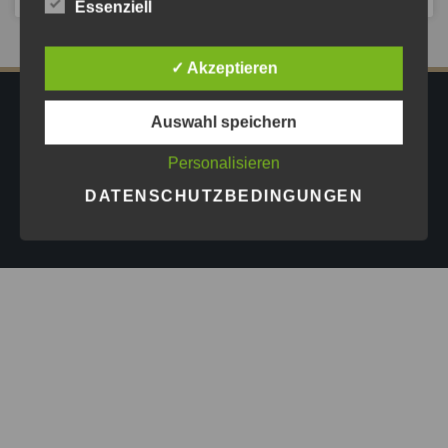
Essenziell
✓ Akzeptieren
IMPRESSUM
DATENSCHUTZ
AGB
Auswahl speichern
PRESSE
Personalisieren
Copyright © 2026
Astrid Göschel M.A. - Erfolg darf leicht
DATENSCHUTZBEDINGUNGEN
sein.
| Design by
ASKINGG