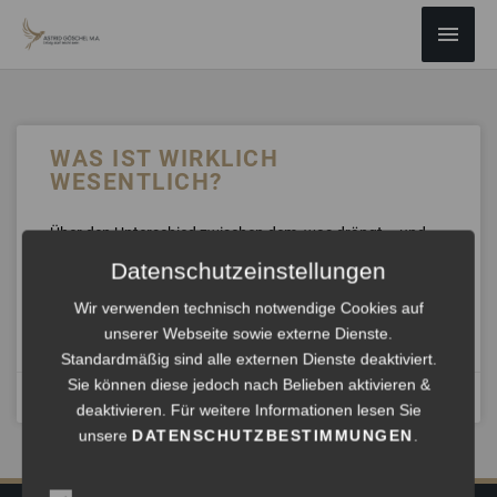
ZUM
Haup
INHALT
SPRINGEN
WAS IST WIRKLICH
WESENTLICH?
Über den Unterschied zwischen dem, was drängt – und
dem, was trägt. Das Wort verrät, was es ist. Wesentlich.
Datenschutzeinstellungen
Wer es ausspricht, ohne innezuhalten, überhört,
Wir verwenden technisch notwendige Cookies auf
unserer Webseite sowie externe Dienste.
ANHÖREN »
Standardmäßig sind alle externen Dienste deaktiviert.
Sie können diese jedoch nach Belieben aktivieren &
Juni 12, 2026
deaktivieren. Für weitere Informationen lesen Sie
unsere
DATENSCHUTZBESTIMMUNGEN
.