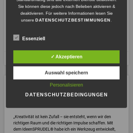
STEIGERN KANN?
Sie können diese jedoch nach Belieben aktivieren &
deaktivieren. Für weitere Informationen lesen Sie
Heute bekommen Sie eine wahre Business-Geschichte von
unsere
DATENSCHUTZBESTIMMUNGEN
.
mir an die Hand. Ich nenne diese Geschichte „Die
Geschichte vom Humorschlüssel“.
Essenziell
ANHÖREN »
✓ Akzeptieren
März 9, 2024
Auswahl speichern
DER IDEENSPRUDEL® BY
Personalisieren
GÖSCHEL – IHR KATALYSATOR
DATENSCHUTZBEDINGUNGEN
FÜR KREATIVITÄT UND
INTRINSISCHE MOTIVATION.
„Kreativität ist kein Zufall – sie entsteht, wenn wir den
richtigen Raum und die richtigen Impulse schaffen. Mit
dem IdeenSPRUDEL® habe ich ein Werkzeug entwickelt,