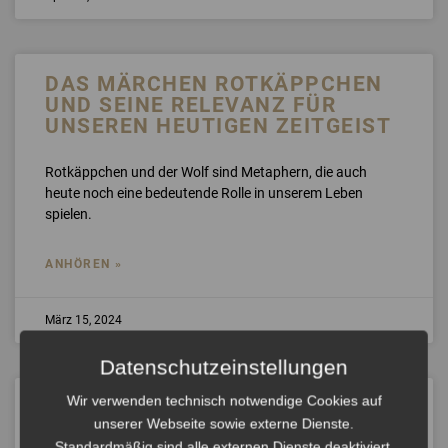
DAS MÄRCHEN ROTKÄPPCHEN
UND SEINE RELEVANZ FÜR
UNSEREN HEUTIGEN ZEITGEIST
Rotkäppchen und der Wolf sind Metaphern, die auch
heute noch eine bedeutende Rolle in unserem Leben
spielen.
ANHÖREN »
März 15, 2024
Datenschutzeinstellungen
Wir verwenden technisch notwendige Cookies auf
WIE HUMOR DEN
unserer Webseite sowie externe Dienste.
UNTERNEHMENSERFOLG
Standardmäßig sind alle externen Dienste deaktiviert.