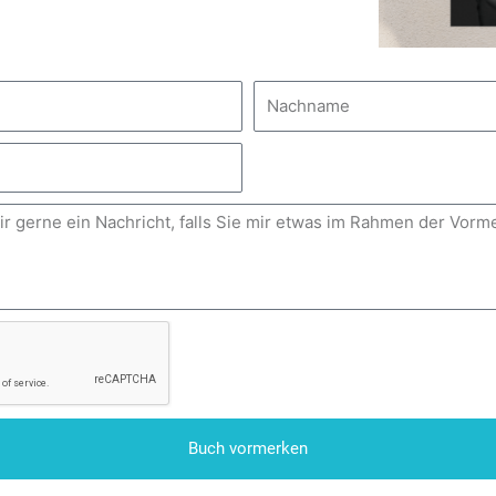
B
ste. Standardmäßig sind alle externen Dienste deaktiviert. Sie können 
 nach Belieben aktivieren & deaktivieren. Für weitere Informationen le
unsere
DATENSCHUTZBESTIMMUNGEN
.
NGEBOTE/
Nachname
M/MENTALER-BOXENSTOPP-
senziell
✓ Akzeptieren
Auswahl speichern
Personalisieren
DATENSCHUTZBEDINGUNGEN
Buch vormerken
0