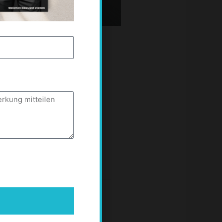
OXENSTOPP-
diese
sen Sie