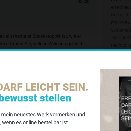
erreichen.
Komplett-
meine Ku
systemat
s ein mentaler Boxenstopp® ist, wie er
Zielpunkt
dem erfahren Sie, welche Weichen gestellt
nachvollz
DARF LEICHT SEIN.
G
 Erfolg?
Bere
bewusst stellen
F
Die Bo
D
Führung
ür mein neuestes Werk vormerken und
Datenschutzeinstellungen
, wenn es online bestellbar ist.
erwenden technisch notwendige Cookies auf unserer Webseite sowie e
el M.A. und Ihren Angeboten auf der Website