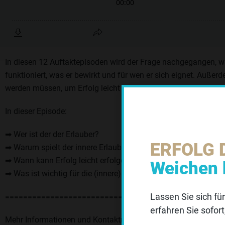
In diesen 12 Auftaktepisoden wird der Frage nachgegangen, wa
funktioniert, was er bewirkt und für wen er sich eignet. Außer
werden müssen, um Erfolg leicht erfolgen lassen zu können.
In dieser Episode:
➡ Wer ist der der Erlauber?
ERFOLG 
➡ Warum spielt der innere Erlauber eine wichtige Rolle für den
➡ Wann kann Erfolg leicht erfolgen?
Weichen 
➡ Was ist wichtig für die (innere) Selbst-Kommunikation?
Lassen Sie sich f
=====================================
erfahren Sie sofort
Wir v
Mehr Informationen und Kontaktmöglichkeiten zu Astrid Gösch