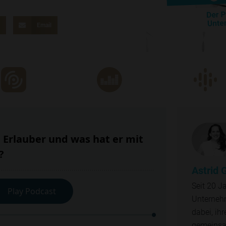
k
Email
Astrid 
Seit 20 J
Unterneh
dabei, ih
gemeinsam