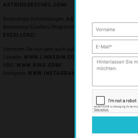
Dien
ASTRIDGOESCHEL.COM/
jedoch
Boxenstopp Sofortlösungen:
ASTRIDGOESCHEL.COM/A
Vorname
Boxenstopp Exzellenz-Programm:
ASTRIDGOESCHEL.CO
EXZELLENZ/
Es
E-
Vernetzen Sie sich gern auch auf den sozialen Medien mit ihr:
Mail
LinkedIn:
WWW.LINKEDIN.COM/
Nachricht
XING:
WWW.XING.COM/
Instagram:
WWW.INSTAGRAM.COM/