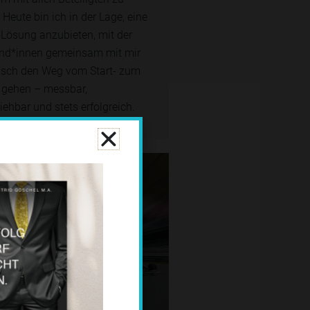
 Heute bin ich in der Lage, eine
Lösung anzubieten, mit der
nd*innen gemeinsam mit mir
isch den Weg vom Start- zum
 gehen – messbar,
iehbar und stets erfolgreich.
RATIS ABONNIEREN
it für ein Tuning?
MITTELSTAND.
ÜHRUNGSKRÄFTE IM
xenstopp-News richten sich an
ER NEWSLETTER FÜR
skräfte, die den Blick über den
Tellerrand nicht scheuen.
NEWS
xterne