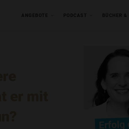
ANGEBOTE
PODCAST
BÜCHER &
ere
t er mit
un?