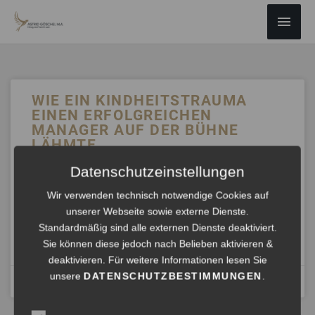
ZUM
Haup
INHALT
SPRINGEN
WIE EIN KINDHEITSTRAUMA
EINEN ERFOLGREICHEN
MANAGER AUF DER BÜHNE
LÄHMTE
Datenschutzeinstellungen
Erfolg darf leicht sein, doch oft ist er es nicht. Menschen,
die zu mir ins Coaching kommen, tragen oft eine Last mit
Wir verwenden technisch notwendige Cookies auf
sich und sehnen sich nach Leichtigkeit.
unserer Webseite sowie externe Dienste.
Standardmäßig sind alle externen Dienste deaktiviert.
ANHÖREN »
Sie können diese jedoch nach Belieben aktivieren &
deaktivieren. Für weitere Informationen lesen Sie
unsere
DATENSCHUTZBESTIMMUNGEN
.
Mai 7, 2024