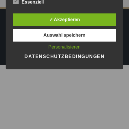
Essenziell
✓ Akzeptieren
IMPRESSUM
DATENSCHUTZ
AGB
PRESSE
Auswahl speichern
Copyright © 2026
Astrid Göschel M.A. - Erfolg darf leicht
Personalisieren
sein.
| Design by
ASKINGG
DATENSCHUTZBEDINGUNGEN