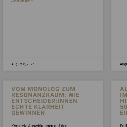
ANHÖREN »
August 8, 2026
Augu
VOM MONOLOG ZUM
A
RESONANZRAUM: WIE
I
ENTSCHEIDER:INNEN
H
ECHTE KLARHEIT
5
GEWINNEN
E
Konkrete Auswirkungen auf den
Fall