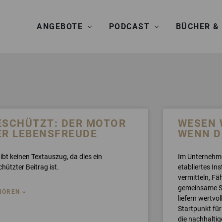
ANGEBOTE
PODCAST
BÜCHER &
TE
EITE
SEITE
SEITE
SEITE
SEITE
SEITE
SEITE
SEITE
SEITE
SEITE
SEITE
ESCHÜTZT: DER MOTOR
WESEN 
ER LEBENSFREUDE
WENN D
ibt keinen Textauszug, da dies ein
Im Unternehme
hützter Beitrag ist.
etabliertes In
vermitteln, Fä
gemeinsame St
HÖREN »
liefern wertvol
Startpunkt fü
die nachhalti