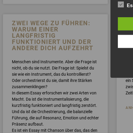
Es
ZWEI WEGE ZU FÜHREN:
L
WARUM EINER
Z
LANGFRISTIG
U
FUNKTIONIERT UND DER
L
ANDERE DICH AUFZEHRT
S
Menschen sind Instrumente. Aber die Frage ist
Pas
nicht, ob du sie nutzt. Die Frage ist: Spielst du
Cha
sie wie ein Instrument, das du kontrollierst?
Kei
Oder orchestrierst du sie, damit ihre Stärken
ein
zusammenklingen?
zwi
In diesem Essay erforschen wir zwei Arten von
Zeit
Macht. Da ist die Instrumentalisierung, die
kurzfristig funktioniert und langfristig zerstört.
AN
Und da ist die Orchestrierung, die balanzielle
Führung, die auf Resonanz, Emotion und echter
Präsenz aufbaut.
Es ist ein Essay mit Chanson über das, das den