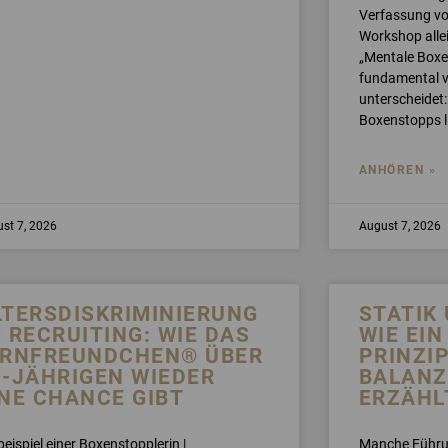
Verfassung von
Workshop allei
„Mentale Boxen
fundamental 
unterscheidet:
Boxenstopps l
ANHÖREN »
st 7, 2026
August 7, 2026
LTERSDISKRIMINIERUNG
STATIK
M RECRUITING: WIE DAS
WIE EI
IRNFREUNDCHEN® ÜBER
PRINZI
0-JÄHRIGEN WIEDER
BALANZ
INE CHANCE GIBT
ERZÄHL
beispiel einer Boxenstopplerin |
Manche Führun