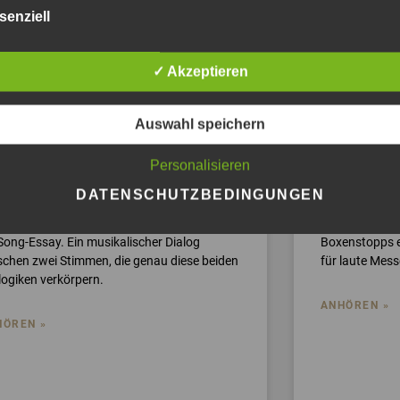
senziell
INEAR DENKEN,
DU BRA
✓ Akzeptieren
YKLISCH LEBEN: WARUM
ANZUFA
NTERNEHMER IHRE
WEIL R
EBENSUHREN KENNEN
IST ALS
Auswahl speichern
OLLTEN
Personalisieren
Ein Chanson-Ma
send zum geplanten Buch ist gerade ein
Team-Burnout-
DATENSCHUTZBEDINGUNGEN
nson entstanden: „Innehalten lohnt sich“.
Dieser Song e
n Soundtrack im klassischen Sinn, sondern
nicht funktion
 Song-Essay. Ein musikalischer Dialog
Boxenstopps e
schen zwei Stimmen, die genau diese beiden
für laute Messe
logiken verkörpern.
ANHÖREN »
HÖREN »