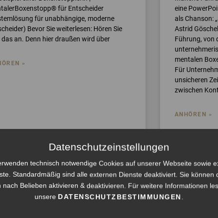
talerBoxenstopp® für Entscheider
eine PowerPoin
stemlösung für unabhängige, moderne
als Chanson: „
cheider) Bevor Sie weiterlesen: Hören Sie
Astrid Göschel
h das an. Denn hier draußen wird über
Führung, von d
unternehmeri
mentalen Boxe
HÖREN »
Für Unternehme
unsicheren Zeit
zwischen Kontr
ANHÖREN »
Datenschutzeinstellungen
erwenden technisch notwendige Cookies auf unserer Webseite sowie e
ste. Standardmäßig sind alle externen Dienste deaktiviert. Sie können 
 nach Belieben aktivieren & deaktivieren. Für weitere Informationen le
unsere
DATENSCHUTZBESTIMMUNGEN
.
 31, 2026
Juli 30, 2026