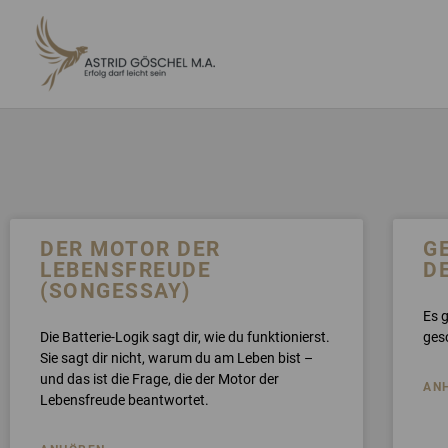
ZUM
INHALT
SPRINGEN
Seite
SEI
S
DER MOTOR DER
G
LEBENSFREUDE
D
(SONGESSAY)
Es g
Die Batterie-Logik sagt dir, wie du funktionierst.
gesc
Sie sagt dir nicht, warum du am Leben bist –
und das ist die Frage, die der Motor der
AN
Lebensfreude beantwortet.