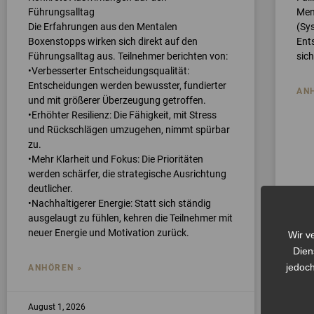
Führungsalltag
Men
Die Erfahrungen aus den Mentalen
(Sy
Boxenstopps wirken sich direkt auf den
Ents
Führungsalltag aus. Teilnehmer berichten von:
sic
•Verbesserter Entscheidungsqualität:
Entscheidungen werden bewusster, fundierter
AN
und mit größerer Überzeugung getroffen.
•Erhöhter Resilienz: Die Fähigkeit, mit Stress
und Rückschlägen umzugehen, nimmt spürbar
zu.
•Mehr Klarheit und Fokus: Die Prioritäten
werden schärfer, die strategische Ausrichtung
deutlicher.
•Nachhaltigerer Energie: Statt sich ständig
ausgelaugt zu fühlen, kehren die Teilnehmer mit
neuer Energie und Motivation zurück.
Wir v
Dien
jedoch
ANHÖREN »
August 1, 2026
Juli