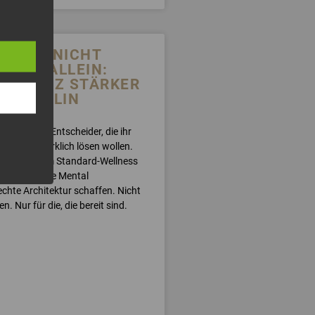
UCHST NICHT
NGEN ALLEIN:
ESONANZ STÄRKER
 DISZIPLIN
nifest für Entscheider, die ihr
Problem wirklich lösen wollen.
rklärt, warum Standard-Wellness
iert – und wie Mental
chte Architektur schaffen. Nicht
n. Nur für die, die bereit sind.