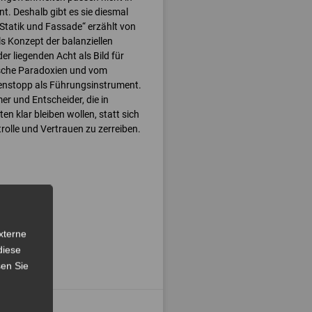
t. Deshalb gibt es sie diesmal
Statik und Fassade“ erzählt von
s Konzept der balanziellen
er liegenden Acht als Bild für
sche Paradoxien und vom
nstopp als Führungsinstrument.
r und Entscheider, die in
en klar bleiben wollen, statt sich
olle und Vertrauen zu zerreiben.
xterne
diese
sen Sie