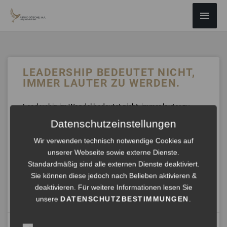
ZUM
Haup
INHALT
SPRINGEN
LEADERSHIP BEDEUTET NICHT,
IMMER LAUTER ZU WERDEN.
Leadership im Wandel bedeutet nicht, immer lauter zu
werden. Es bedeutet, Spannungsfelder auszuhalten und
Datenschutzeinstellungen
Orientierung zu geben.
In meinem neuen Artikel erkläre ich, warum Mut zur Stille
Wir verwenden technisch notwendige Cookies auf
genauso wichtig ist wie Mut zur Sichtbarkeit – und wie
unserer Webseite sowie externe Dienste.
Mentale Boxenstopps helfen, Klarheit und Tiefe zu
Standardmäßig sind alle externen Dienste deaktiviert.
bewahren.
Sie können diese jedoch nach Belieben aktivieren &
deaktivieren. Für weitere Informationen lesen Sie
ANHÖREN »
unsere
DATENSCHUTZBESTIMMUNGEN
.
November 3, 2025