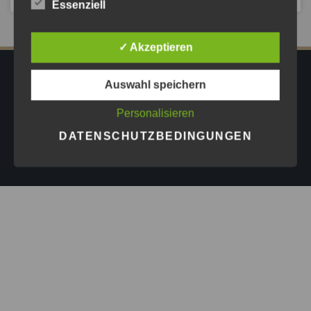
Essenziell
✓ Akzeptieren
IMPRESSUM
DATENSCHUTZ
AGB
Auswahl speichern
PRESSE
Personalisieren
Copyright © 2026
Astrid Göschel M.A. - Erfolg darf leicht
DATENSCHUTZBEDINGUNGEN
sein.
| Design by
ASKINGG