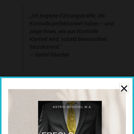
„Ich begleite Führungskräfte, die
Kontrolle perfektioniert haben – und
zeige ihnen, wie aus Kontrolle
Klarheit wird, sobald Bewusstheit
hinzukommt.“
—
Astrid Göschel
Der Moment echter Autorität
Wenn Führung aus Bewusstheit entsteht,
verändert sich
alles:
Der Ton, der Blick, die Haltung.
Fehler dürfen ausgesprochen werden, ohne an Status zu
verlieren.