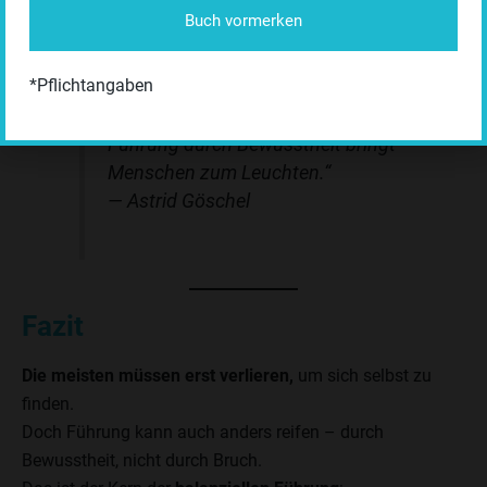
durch Titel, sondern durch Integrität.
Buch vormerken
*Pflichtangaben
„Führung durch Kontrolle hält
Systeme am Laufen.
Führung durch Bewusstheit bringt
Menschen zum Leuchten.“
—
Astrid Göschel
Fazit
Die meisten müssen erst verlieren,
um sich selbst zu
finden.
Doch Führung kann auch anders reifen – durch
Bewusstheit, nicht durch Bruch.