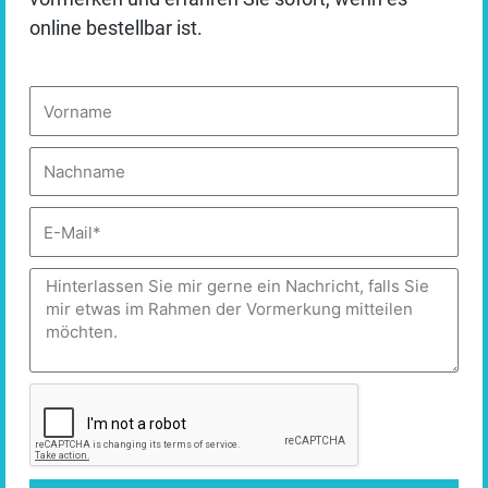
spüren:
Er ist echt.
online bestellbar ist.
✓ Akzeptieren
Diese Echtheit ersetzt das Korsett der Pose.
Sie bringt Entlastung – für die Führungskraft ebenso wie
Vorname
Auswahl speichern
für das Umfeld.
Anspannung weicht Vertrauen, Inszenierung weicht
Personalisieren
Nachname
Präsenz.
DATENSCHUTZBEDINGUNGEN
E-
Mail
„Echte Führung braucht keine
Nachricht
perfekte Haltung.
Sie wirkt, weil sie aus Bewusstheit
kommt, nicht aus Körperspannung.“
—
Astrid Göschel
Und das ist der Moment, in dem Autorität entsteht – nicht