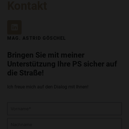
Kontakt
L
I
N
MAG. ASTRID GÖSCHEL
K
E
Bringen Sie mit meiner
D
Unterstützung Ihre PS sicher auf
I
N
die Straße!
Ich freue mich auf den Dialog mit Ihnen!
Vorname
Nachname