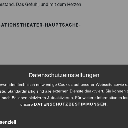
 Verstand. Das Gefühl, und mit dem Herzen
ISATIONSTHEATER-HAUPTSACHE-
Datenschutzeinstellungen
erwenden technisch notwendige Cookies auf unserer Webseite sowie e
ste. Standardmäßig sind alle externen Dienste deaktiviert. Sie können 
 nach Belieben aktivieren & deaktivieren. Für weitere Informationen le
unsere
DATENSCHUTZBESTIMMUNGEN
.
senziell
halte und Gedanken zu den Monatsthemen.