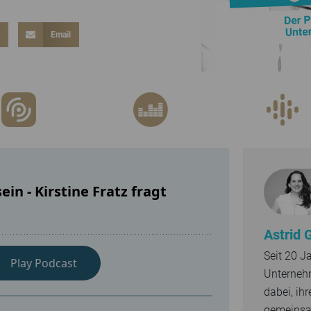
k
Email
Astrid 
Seit 20 J
Unterneh
dabei, ih
gemeinsam