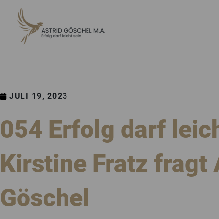
ZUM
INHALT
SPRINGEN
JULI 19, 2023
054 Erfolg darf leic
Kirstine Fratz fragt 
Göschel