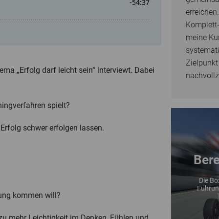
erreichen.
Komplett-
meine Ku
systemat
Zielpunkt
ma „Erfolg darf leicht sein“ interviewt. Dabei
nachvollz
ingverfahren spielt?
Erfolg schwer erfolgen lassen.
G
Bere
F
Die Bo
D
Führung
ung kommen will?
zu mehr Leichtigkeit im Denken, Fühlen und