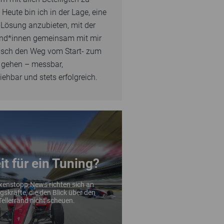
 Heute bin ich in der Lage, eine
Lösung anzubieten, mit der
nd*innen gemeinsam mit mir
isch den Weg vom Start- zum
 gehen – messbar,
iehbar und stets erfolgreich.
RATIS ABONNIEREN
it für ein Tuning?
MITTELSTAND.
ÜHRUNGSKRÄFTE IM
xenstopp-News richten sich an
ER NEWSLETTER FÜR
skräfte, die den Blick über den
Tellerrand nicht scheuen.
NEWS