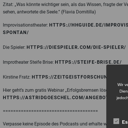
Zitat: „Was könnte wichtiger sein, als das Wissen, fragte der
sehen, antwortete die Seele.“ (Flavia Domitilla)
Improvisationstheater:
HTTPS://HHGUIDE.DE/IMPROV
SPONTAN/
Die Spieler:
HTTPS://DIESPIELER.COM/DIE-SPIELER/
Improtheater Steife Brise:
HTTPS://STEIFE-BRISE.DE/
Kirstine Fratz:
HTTPS://ZEITGEISTFORSCHUNG.COM/
Wir v
Hier geht’s zum gratis Webinar „Erfolgsbremsen lösen“:
Dien
HTTPS://ASTRIDGOESCHEL.COM/ANGEBOTE/
jedoch
=====================================
Es
Verpasse keine Episode des Podcasts und erhalte weitere In