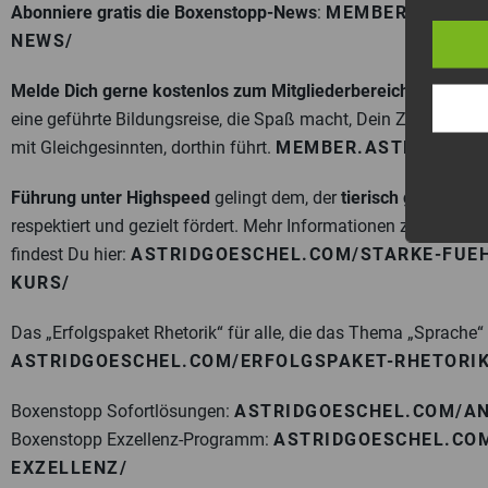
Abonniere gratis die Boxenstopp-News
:
MEMBER.ASTRID
NEWS/
Melde Dich gerne kostenlos zum Mitgliederbereich
„ERFOL
eine geführte Bildungsreise, die Spaß macht, Dein Ziel im Bl
mit Gleichgesinnten, dorthin führt.
MEMBER.ASTRIDGOES
Führung unter Highspeed
gelingt dem, der
tierisch gut führen
respektiert und gezielt fördert. Mehr Informationen zum
Online
findest Du hier:
ASTRIDGOESCHEL.COM/STARKE-FUEH
KURS/
Das „Erfolgspaket Rhetorik“ für alle, die das Thema „Sprache
ASTRIDGOESCHEL.COM/ERFOLGSPAKET-RHETORIK
Boxenstopp Sofortlösungen:
ASTRIDGOESCHEL.COM/A
Boxenstopp Exzellenz-Programm:
ASTRIDGOESCHEL.CO
EXZELLENZ/