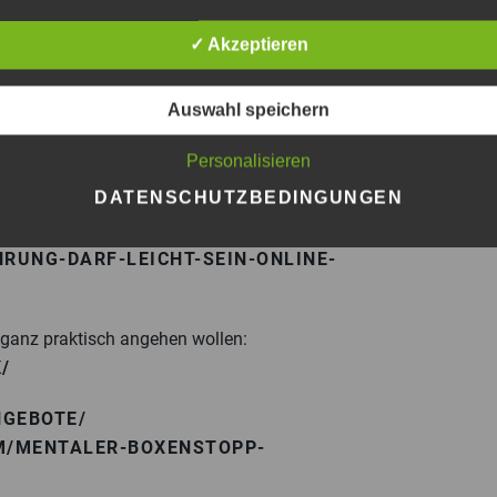
GOESCHEL.COM/BOXENSTOPP-
✓ Akzeptieren
G DARF LEICHT SEIN“
an
und erlebe eine
Auswahl speichern
ick hat und Dich auf direktem Weg, gemeinsam
CHEL.COM
Personalisieren
DATENSCHUTZBEDINGUNGEN
kann und die natürlichen Grundbedürfnisse
-Kurs „Starke Führung darf leicht sein“
RUNG-DARF-LEICHT-SEIN-ONLINE-
“ ganz praktisch angehen wollen:
/
NGEBOTE/
M/MENTALER-BOXENSTOPP-