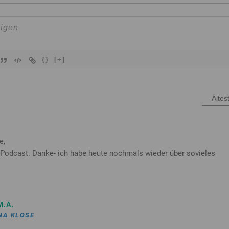
{}
[+]
Ältes
e,
r Podcast. Danke- ich habe heute nochmals wieder über sovieles
M.A.
NA KLOSE