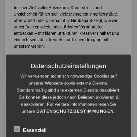
In einer Welt voller Ablenkung, Dauerstress und
Unsicherheit fühlen sich viele Menschen innerlich müde,
überfordert oder ohnmächtig. Hirnbegabt zeigt, wie wir
unser Denken wieder als stärksten Verbündeten
entdecken – mit klaren Strukturen, kreativer Freiheit und
einem bewussten, freundschaftlichen Umgang mit
unserem Gehirn.​
ANHÖREN »
Datenschutzeinstellungen
Wir verwenden technisch notwendige Cookies auf
Januar 13, 2026
unserer Webseite sowie externe Dienste.
Standardmäßig sind alle externen Dienste deaktiviert.
Sie können diese jedoch nach Belieben aktivieren &
deaktivieren. Für weitere Informationen lesen Sie
HIRNBEGABT – WIE WIR MIT
DENKEN FREUDE, MUT UND
unsere
DATENSCHUTZBESTIMMUNGEN
.
GELASSENHEIT
ZURÜCKGEWINNEN
Essenziell