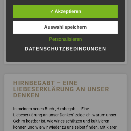
Hirnfreundchen® – Eine Liebeserklärung an unser
Denken: Eine mutige Bildungsreise durch die
✓ Akzeptieren
Lernarchitektur deines Kopfes. Zwischen Hirnfreundchen
und Hirnfresser – für innere Stabilität in unruhigen Zeiten.
Unabhängig im Self-Publishing.
Auswahl speichern
Personalisieren
ANHÖREN »
DATENSCHUTZBEDINGUNGEN
Januar 10, 2026
HIRNBEGABT – EINE
LIEBESERKLÄRUNG AN UNSER
DENKEN
In meinem neuen Buch „Hirnbegabt – Eine
Liebeserklärung an unser Denken“ zeige ich, warum unser
Gehirn kostbar ist, wie wir es schützen und kultivieren
können und wie wir wieder zu uns selbst finden. Mit klarer