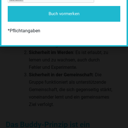
In einem solchen Rahmen erleben
Buch vormerken
Einzelpersonen Sicherheit auf drei Ebenen:
Sicherheit im Sein
: Menschen können
*Pflichtangaben
authentisch sie selbst sein, ohne Angst
vor Ablehnung.
Sicherheit im Werden
: Es ist erlaubt, zu
lernen und zu wachsen, auch durch
Fehler und Experimente.
Sicherheit in der Gemeinschaft
: Die
Gruppe funktioniert als unterstützende
Gemeinschaft, die sich gegenseitig stärkt,
voneinander lernt und ein gemeinsames
Ziel verfolgt.
Das Buddy-Prinzip ist ein