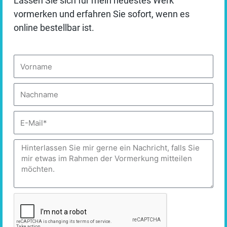
Lassen Sie sich für mein neuestes Werk
Schuldzuweisungen, Demütigungen oder anderen
Essenziell
vormerken und erfahren Sie sofort, wenn es
negativen Konsequenzen zu haben.
online bestellbar ist.
✓ Akzeptieren
Vorname
Auswahl speichern
Personalisieren
Nachname
DATENSCHUTZBEDINGUNGEN
E-
Mail
Nachricht