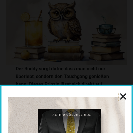
Der Buddy sorgt dafür, dass man nicht nur
überlebt, sondern den Tauchgang genießen
kann. Dieses Prinzip lässt sich direkt auf
Unternehmen übertragen:
•
Jeder ist für den Erfolg des anderen mitverantwortlich.
•
Konflikte oder Fehler werden frühzeitig erkannt und
adressiert.