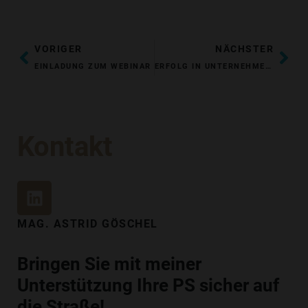
ZURÜCK
NÄ
VORIGER
NÄCHSTER
EINLADUNG ZUM WEBINAR
ERFOLG IN UNTERNEHMEN NEU DENKEN: EFFIZIENTER PROZESS PLUS MBP® FÜR NACHHALTIGE LEADERSHIP-KULTUREN
Kontakt
L
I
N
MAG. ASTRID GÖSCHEL
K
E
Bringen Sie mit meiner
D
Unterstützung Ihre PS sicher auf
I
N
die Straße!