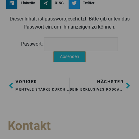
LinkedIn
XING
Twitter
Dieser Inhalt ist passwortgeschützt. Bitte gib unten das
Passwort ein, um ihn anzeigen zu können.
Passwort:
ZURÜCK
NÄ
VORIGER
NÄCHSTER
MENTALE STÄRKE DURCH LACHEN: WIE HUMOR UNSERE GESUNDHEIT UND RESILIENZ FÖRDERT
DEIN EXKLUSIVES PODCAST-INTERVIEW – BEWERBE DICH JETZT.
Kontakt