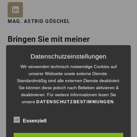
L
I
N
MAG. ASTRID GÖSCHEL
K
E
Bringen Sie mit meiner
D
Unterstützung Ihre PS sicher auf
I
Datenschutzeinstellungen
N
die Straße!
Wir verwenden technisch notwendige Cookies auf
Ich freue mich auf den Dialog mit Ihnen!
unserer Webseite sowie externe Dienste.
Standardmäßig sind alle externen Dienste deaktiviert.
Sie können diese jedoch nach Belieben aktivieren &
Vorname
deaktivieren. Für weitere Informationen lesen Sie
unsere
DATENSCHUTZBESTIMMUNGEN
.
Nachname
Essenziell
E-
Mail