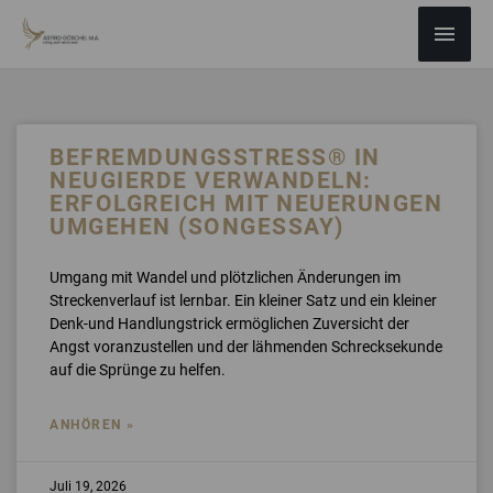
ZUM
Haup
INHALT
SPRINGEN
Seite
SEITE
SEITE
SEITE
SEITE
BEFREMDUNGSSTRESS® IN
NEUGIERDE VERWANDELN:
ERFOLGREICH MIT NEUERUNGEN
UMGEHEN (SONGESSAY)
Umgang mit Wandel und plötzlichen Änderungen im
Streckenverlauf ist lernbar. Ein kleiner Satz und ein kleiner
Denk-und Handlungstrick ermöglichen Zuversicht der
Angst voranzustellen und der lähmenden Schrecksekunde
auf die Sprünge zu helfen.
ANHÖREN »
Juli 19, 2026