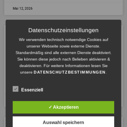
Mai 12, 2026
Datenschutzeinstellungen
STÄRKE UND VERLETZLICHKEIT:
DIE FÜHRUNGSKRAFT HINTER
Wir verwenden technisch notwendige Cookies auf
DER ROLLE
unserer Webseite sowie externe Dienste.
Standardmäßig sind alle externen Dienste deaktiviert.
Ein Auszug aus dem entstehenden Buchprojekt
Sie können diese jedoch nach Belieben aktivieren &
Balanzielle Führung von Astrid Göschel M.A. Hören Sie
deaktivieren. Für weitere Informationen lesen Sie
gerne in die Folge. Der Ton ist diesmal etwas eigen –
unsere
DATENSCHUTZBESTIMMUNGEN
.
ANHÖREN »
Essenziell
März 22, 2026
✓ Akzeptieren
Auswahl speichern
NEU: MENTALER BOXENSTOPP®