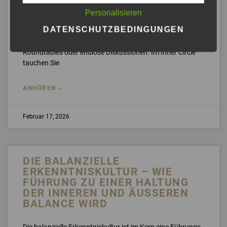
| INNER CIRCLE | HAMBURG
Personalisieren
DATENSCHUTZBEDINGUNGEN
Boxenstopp statt Burnout: 2,5 h Ein exklusiver Salon für
High-Performer: Hier geht es nicht um oberflächliche
Roundtables oder endlose Diskussionen. Im Inner Circle
tauchen Sie
ANHÖREN »
Februar 17, 2026
DIE BALANZIELLE
ERKENNTNISKULTUR – WIE
FÜHRUNG ZU EINER HALTUNG
DER INNEREN UND ÄUSSEREN B
ALANCE WIRD
Die balanzielle Erkenntniskultur ist im Kern eine Führungs-